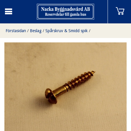
Förstasidan
/
Beslag
/
Spårskruv & Smidd spik
/
Spårskruv kullrig mässing 6 x 1