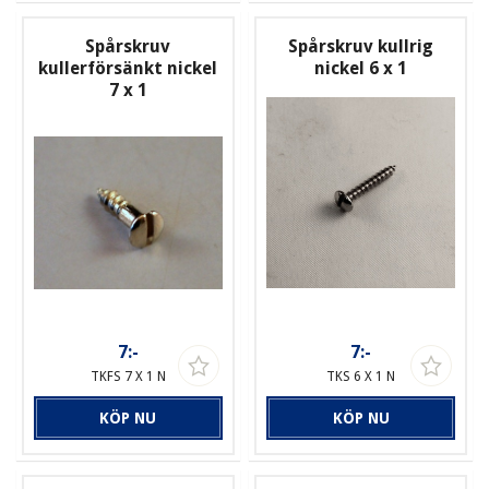
Spårskruv
Spårskruv kullrig
kullerförsänkt nickel
nickel 6 x 1
7 x 1
7:-
7:-
TKFS 7 X 1 N
TKS 6 X 1 N
KÖP NU
KÖP NU