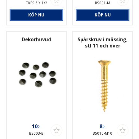
TKFS 5 X 1/2
BS001-M
KÖP NU
KÖP NU
Dekorhuvud
Spårskruv i mässing,
stl 11 och över
10:-
8:-
BS003-B
BS010-M10