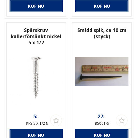
KÖP NU
KÖP NU
Spårskruv
Smidd spik, ca 10 cm
kullerförsänkt nickel
(styck)
5 x 1/2
5:-
27:-
TKFS 5 X 1/2 N
BS001-S
KÖP NU
KÖP NU