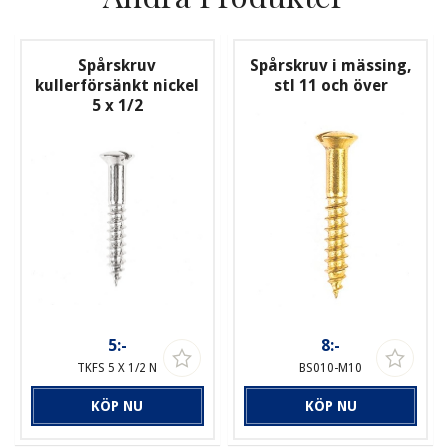
Spårskruv
Spårskruv i mässing,
kullerförsänkt nickel
stl 11 och över
5 x 1/2
5:-
8:-
TKFS 5 X 1/2 N
BS010-M10
KÖP NU
KÖP NU