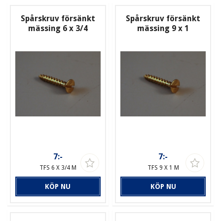
Spårskruv försänkt
Spårskruv försänkt
mässing 6 x 3/4
mässing 9 x 1
7:-
7:-
TFS 6 X 3/4 M
TFS 9 X 1 M
KÖP NU
KÖP NU