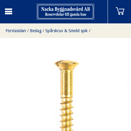
Förstasidan
/
Beslag
/
Spårskruv & Smidd spik
/
Spårskruv kullerförsänkt mässing 5 x 1/2, minst 10st