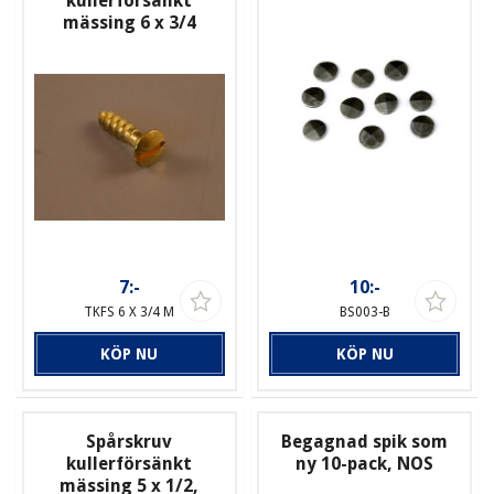
kullerförsänkt
mässing 6 x 3/4
7:-
10:-
TKFS 6 X 3/4 M
BS003-B
KÖP NU
KÖP NU
Spårskruv
Begagnad spik som
kullerförsänkt
ny 10-pack, NOS
mässing 5 x 1/2,