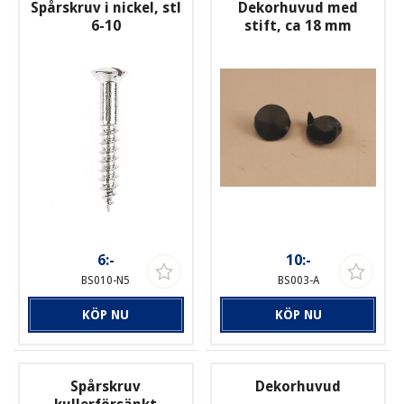
Spårskruv i nickel, stl
Dekorhuvud med
6-10
stift, ca 18 mm
6:-
10:-
BS010-N5
BS003-A
KÖP NU
KÖP NU
Spårskruv
Dekorhuvud