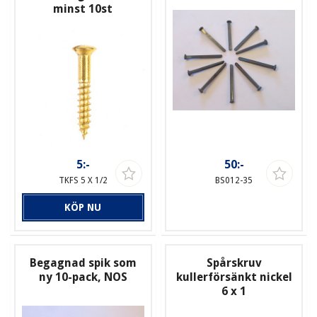
minst 10st
5:-
50:-
TKFS 5 X 1/2
BS012-35
KÖP NU
Begagnad spik som
Spårskruv
ny 10-pack, NOS
kullerförsänkt nickel
6 x 1