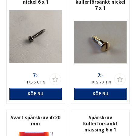
nickel 6 x 1
kullerförsänkt nickel
7 x 1
7:-
7:-
TKS 6 X 1 N
TKFS 7 X 1 N
KÖP NU
KÖP NU
Svart spårskruv 4x20
Spårskruv
mm
kullerförsänkt
mässing 6 x 1