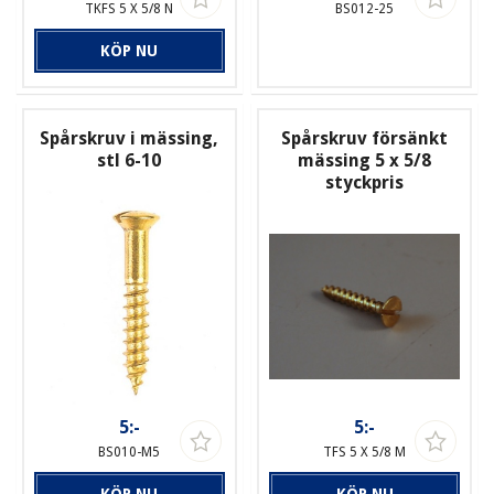
TKFS 5 X 5/8 N
BS012-25
KÖP NU
Spårskruv i mässing,
Spårskruv försänkt
stl 6-10
mässing 5 x 5/8
styckpris
5:-
5:-
BS010-M5
TFS 5 X 5/8 M
KÖP NU
KÖP NU