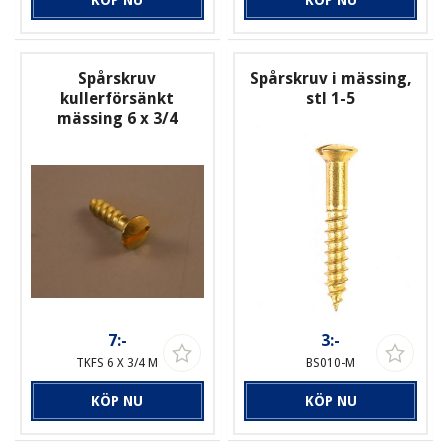
Spårskruv
Spårskruv i mässing,
kullerförsänkt
stl 1-5
mässing 6 x 3/4
7:-
3:-
TKFS 6 X 3/4 M
BS010-M
KÖP NU
KÖP NU