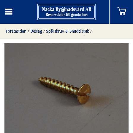
Förstasidan
/
Beslag
/
Spårskruv & Smidd spik
/
Spårskruv försänkt nickel 10 x 1