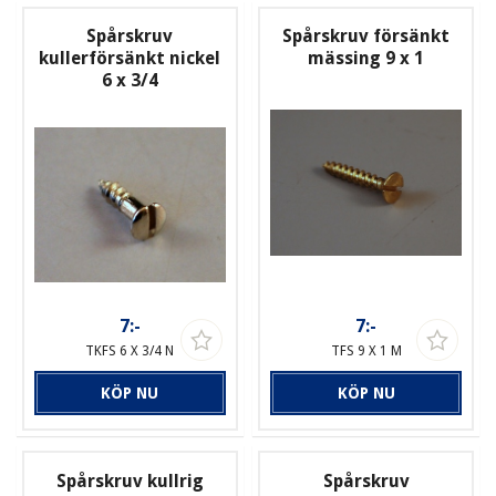
Spårskruv
Spårskruv försänkt
kullerförsänkt nickel
mässing 9 x 1
6 x 3/4
7:-
7:-
TKFS 6 X 3/4 N
TFS 9 X 1 M
KÖP NU
KÖP NU
Spårskruv kullrig
Spårskruv