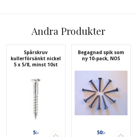
Andra Produkter
Spårskruv
Begagnad spik som
kullerförsänkt nickel
ny 10-pack, NOS
5 x 5/8, minst 10st
5:-
50:-