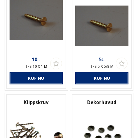
10:-
5:-
TFS 10 X 1 M
TFS 5 X 5/8 M
KÖP NU
KÖP NU
Klippskruv
Dekorhuvud