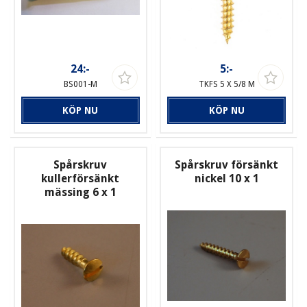
24:-
5:-
BS001-M
TKFS 5 X 5/8 M
KÖP NU
KÖP NU
Spårskruv
Spårskruv försänkt
kullerförsänkt
nickel 10 x 1
mässing 6 x 1