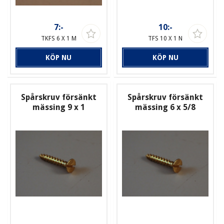
7:-
10:-
TKFS 6 X 1 M
TFS 10 X 1 N
KÖP NU
KÖP NU
Spårskruv försänkt
Spårskruv försänkt
mässing 9 x 1
mässing 6 x 5/8