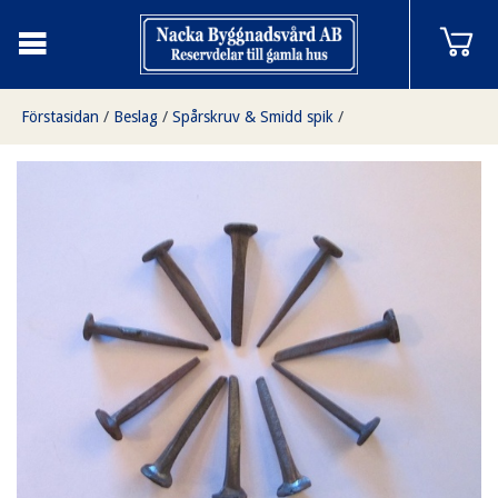
Förstasidan
/
Beslag
/
Spårskruv & Smidd spik
/
Begagnad spik som ny 10-pack, NOS