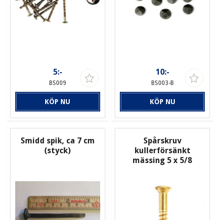
5:-
10:-
BS009
BS003-B
KÖP NU
KÖP NU
Smidd spik, ca 7 cm
Spårskruv
(styck)
kullerförsänkt
mässing 5 x 5/8