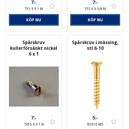
7:-
7:-
TFS 9 X 1 M
TFS 6 X 5/8 M
KÖP NU
KÖP NU
Spårskruv
Spårskruv i mässing,
kullerförsänkt nickel
stl 6-10
6 x 1
7:-
5:-
TKFS 6 X 1 N
BS010-M5