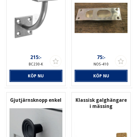
215:-
75:-
BC230-K
NOS-410
KÖP NU
KÖP NU
Gjutjärnsknopp enkel
Klassisk galghängare
i mässing