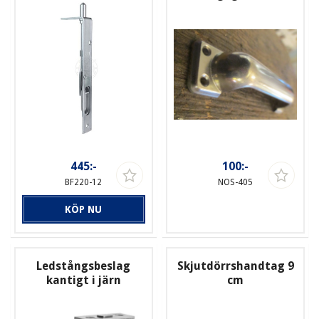
445:-
100:-
BF220-12
NOS-405
KÖP NU
Ledstångsbeslag
Skjutdörrshandtag 9
kantigt i järn
cm