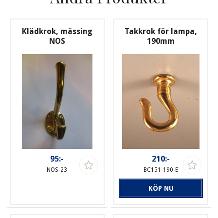
Klädkrok, mässing
Takkrok för lampa,
NOS
190mm
95:-
210:-
NOS-23
BC151-190-E
KÖP NU