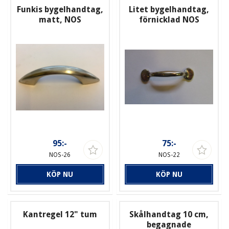
Funkis bygelhandtag,
Litet bygelhandtag,
matt, NOS
förnicklad NOS
95:-
75:-
NOS-26
NOS-22
KÖP NU
KÖP NU
Kantregel 12" tum
Skålhandtag 10 cm,
begagnade