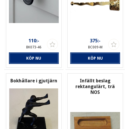
110:-
375:-
BK073-46
BC009-M
KÖP NU
KÖP NU
Bokhållare i gjutjärn
Infällt beslag
rektangulärt, trä
NOS