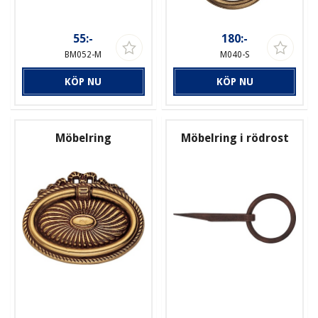
55:-
180:-
BM052-M
M040-S
KÖP NU
KÖP NU
Möbelring
Möbelring i rödrost