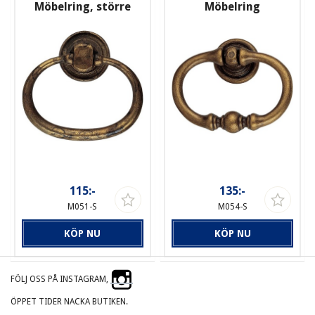
Möbelring, större
Möbelring
115:-
135:-
M051-S
M054-S
KÖP NU
KÖP NU
FÖLJ OSS PÅ INSTAGRAM,
ÖPPET TIDER NACKA BUTIKEN.