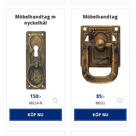
Möbelhandtag m
Möbelhandtag
nyckelhål
150:-
85:-
M024-N
M032
KÖP NU
KÖP NU