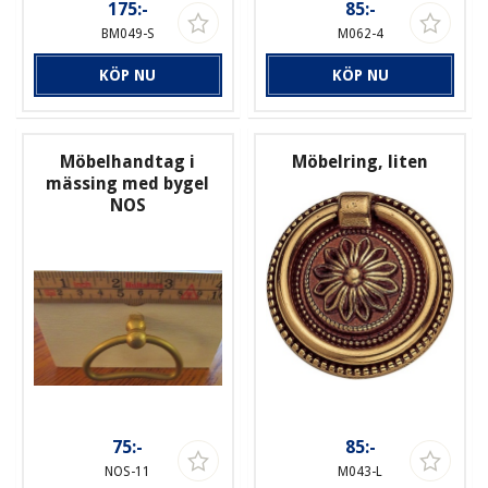
175:-
85:-
BM049-S
M062-4
KÖP NU
KÖP NU
Möbelhandtag i
Möbelring, liten
mässing med bygel
NOS
75:-
85:-
NOS-11
M043-L