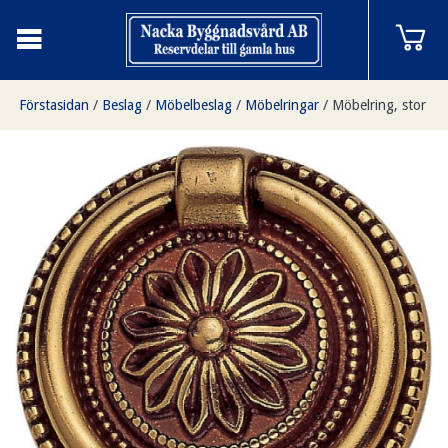
Förstasidan
/
Beslag
/
Möbelbeslag
/
Möbelringar
/
Möbelring, stor