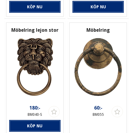
KÖP NU
KÖP NU
Möbelring lejon stor
Möbelring
180:-
60:-
BM040-S
BM055
KÖP NU