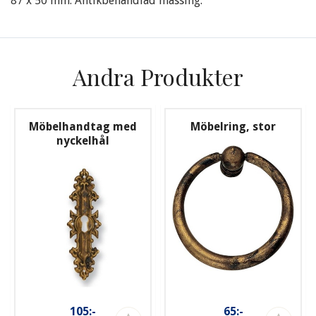
87 x 50 mm. Antikbehandlad mässing.
Andra Produkter
Möbelhandtag med
Möbelring, stor
nyckelhål
105:-
65:-