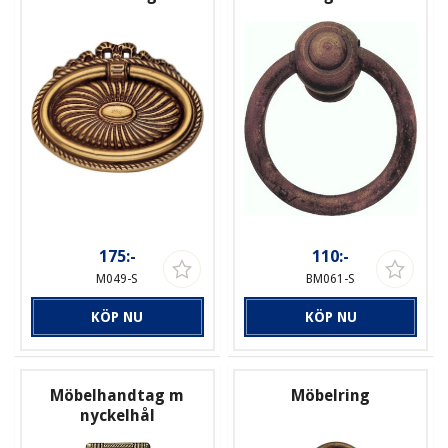
175:-
110:-
M049-S
BM061-S
KÖP NU
KÖP NU
Möbelhandtag m
Möbelring
nyckelhål