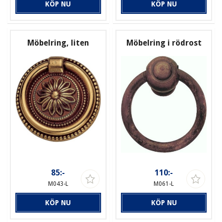
KÖP NU
KÖP NU
Möbelring, liten
Möbelring i rödrost
85:-
110:-
M043-L
M061-L
KÖP NU
KÖP NU