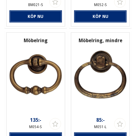
BM021-S
M052-S
KÖP NU
KÖP NU
Möbelring
Möbelring, mindre
135:-
85:-
M054-S
M051-L