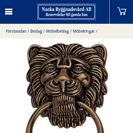
Förstasidan
/
Beslag
/
Möbelbeslag
/
Möbelringar
/
Möbelring lejon stor