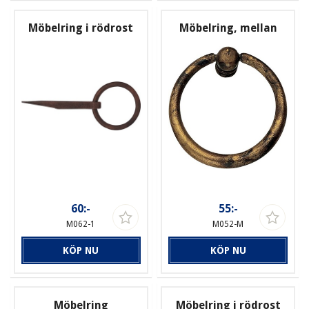
Möbelring i rödrost
Möbelring, mellan
60:-
55:-
M062-1
M052-M
KÖP NU
KÖP NU
Möbelring
Möbelring i rödrost