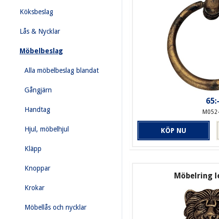
Köksbeslag
Lås & Nycklar
Möbelbeslag
Alla möbelbeslag blandat
Gångjärn
65:
Handtag
M052
Hjul, möbelhjul
KÖP NU
Kläpp
Knoppar
Möbelring l
Krokar
Möbellås och nycklar