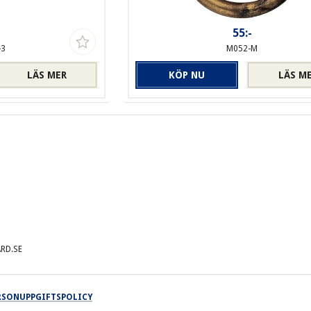
-
55:-
-3
M052-M
LÄS MER
KÖP NU
LÄS M
RD.SE
ERSONUPPGIFTSPOLICY