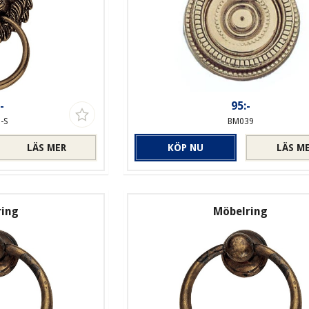
-
95:-
-S
BM039
LÄS MER
KÖP NU
LÄS M
ring
Möbelring