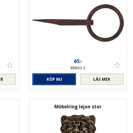
65:-
BM062-2
ER
KÖP NU
LÄS MER
Möbelring lejon stor