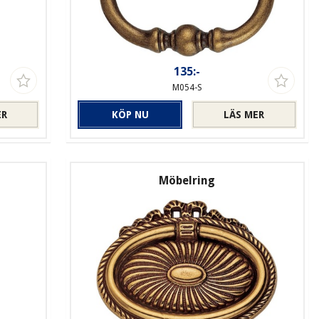
135:-
M054-S
ER
KÖP NU
LÄS MER
Möbelring