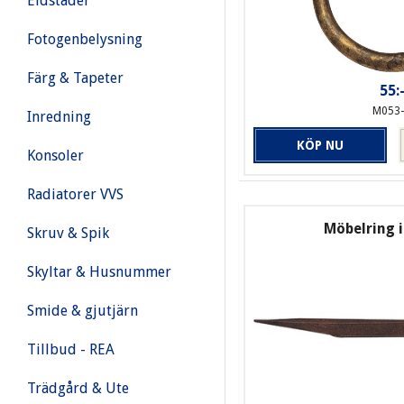
Eldstäder
Fotogenbelysning
Färg & Tapeter
55:
M053
Inredning
KÖP NU
Konsoler
Radiatorer VVS
Möbelring i
Skruv & Spik
Skyltar & Husnummer
Smide & gjutjärn
Tillbud - REA
Trädgård & Ute