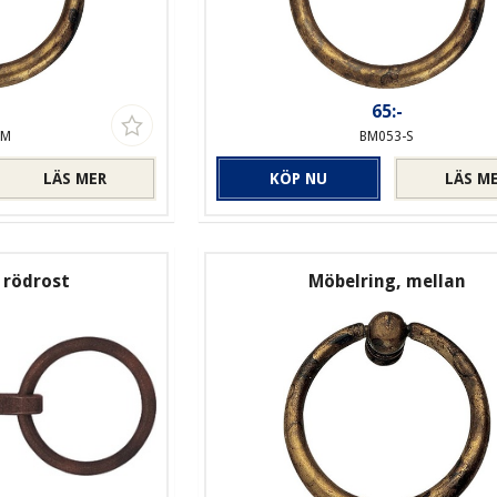
-
65:-
-M
BM053-S
LÄS MER
KÖP NU
LÄS M
 rödrost
Möbelring, mellan