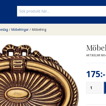
eslag
/
Möbelringar
/
Möbelring
Möbel
ARTIKELNR M0
175:-