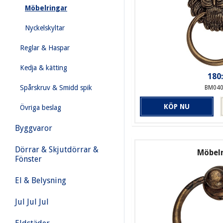
Möbelringar
Nyckelskyltar
Reglar & Haspar
Kedja & kätting
180:
Spårskruv & Smidd spik
BM040
KÖP NU
Övriga beslag
Byggvaror
Dörrar & Skjutdörrar &
Möbel
Fönster
El & Belysning
Jul Jul Jul