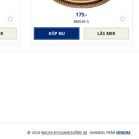
175:-
BM049-S
ER
KÖP NU
LÄS MER
© 2026
NACKA BYGGNADSVÅRD AB
- EHANDEL FRÅN
VENDRE