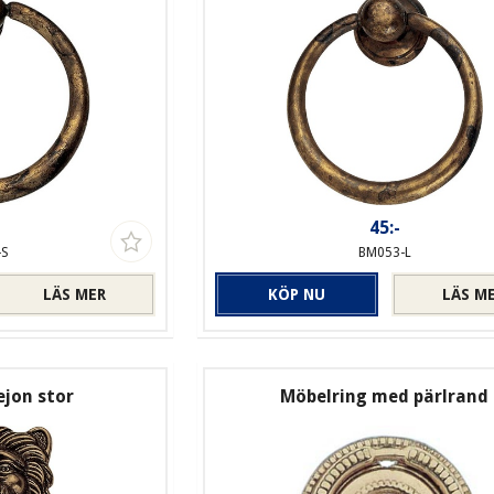
-
45:-
-S
BM053-L
LÄS MER
KÖP NU
LÄS M
ejon stor
Möbelring med pärlrand