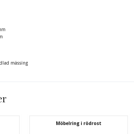
 mm
mm
dlad mässing
er
Möbelring i rödrost