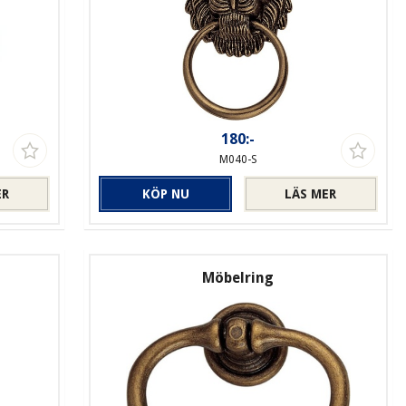
180:-
M040-S
ER
KÖP NU
LÄS MER
Möbelring