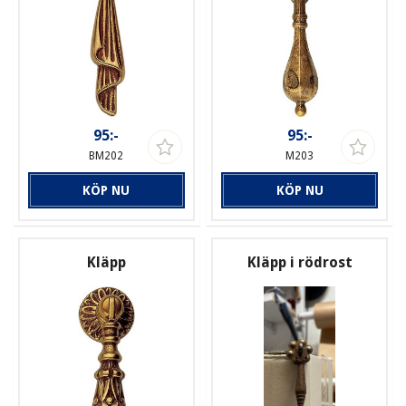
95:-
95:-
BM202
M203
KÖP NU
KÖP NU
Kläpp
Kläpp i rödrost