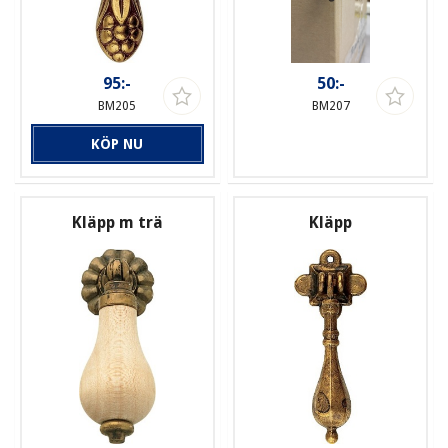
95:-
50:-
BM205
BM207
KÖP NU
Kläpp m trä
Kläpp