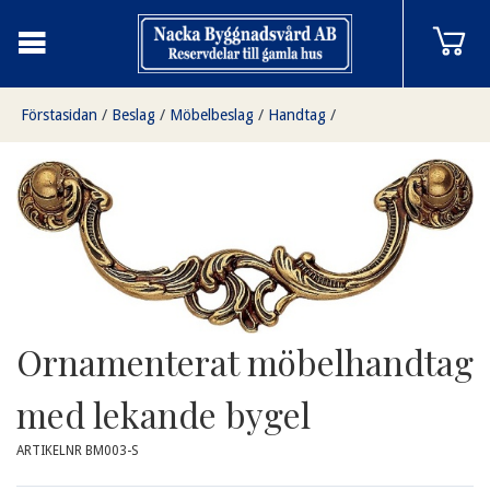
Förstasidan
/
Beslag
/
Möbelbeslag
/
Handtag
/
Ornamenterat möbelhandtag med lekande bygel
Ornamenterat möbelhandtag
med lekande bygel
ARTIKELNR BM003-S