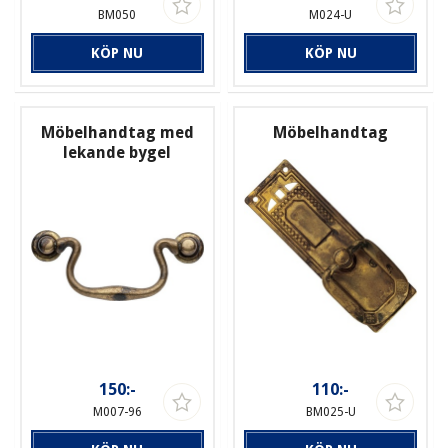
BM050
M024-U
KÖP NU
KÖP NU
Möbelhandtag med
Möbelhandtag
lekande bygel
150:-
110:-
M007-96
BM025-U