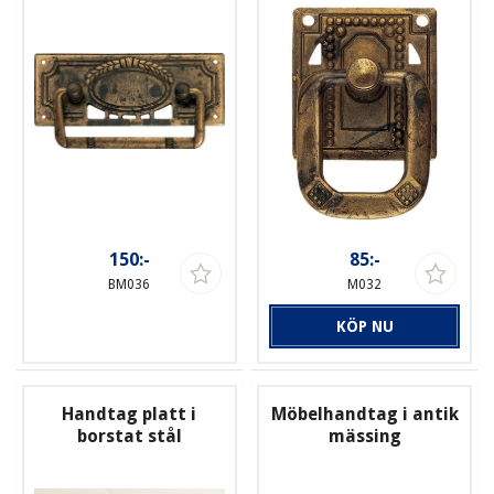
150:-
85:-
BM036
M032
KÖP NU
Handtag platt i
Möbelhandtag i antik
borstat stål
mässing