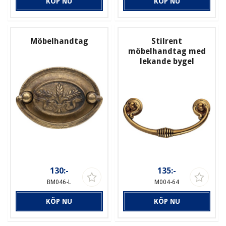
KÖP NU
KÖP NU
Möbelhandtag
Stilrent
möbelhandtag med
lekande bygel
130:-
135:-
BM046-L
M004-64
KÖP NU
KÖP NU