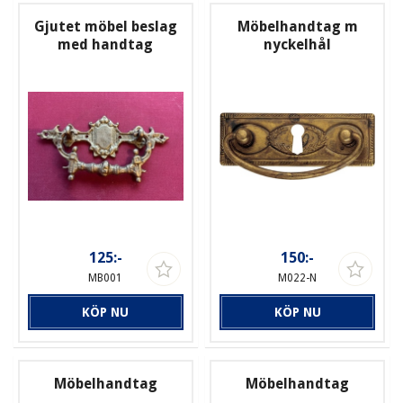
Gjutet möbel beslag
Möbelhandtag m
med handtag
nyckelhål
125:-
150:-
MB001
M022-N
KÖP NU
KÖP NU
Möbelhandtag
Möbelhandtag