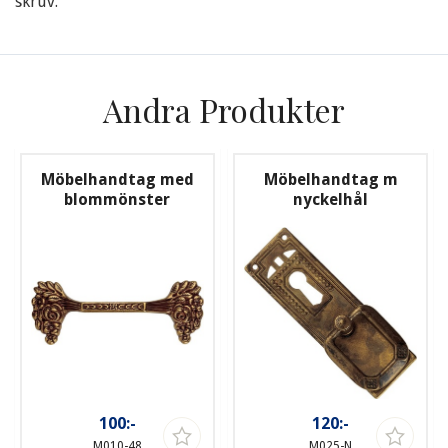
skruv.
Andra Produkter
Möbelhandtag med
Möbelhandtag m
blommönster
nyckelhål
100:-
120:-
M010-48
M025-N