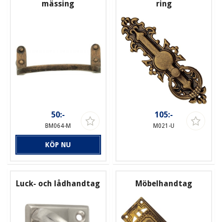
mässing
ring
50:-
105:-
BM064-M
M021-U
KÖP NU
Luck- och lådhandtag
Möbelhandtag