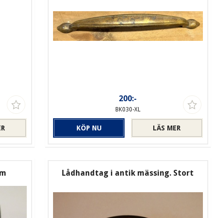
200:-
BK030-XL
ER
KÖP NU
LÄS MER
mm
Lådhandtag i antik mässing. Stort