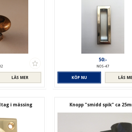
-
50:-
32
NOS-47
LÄS MER
KÖP NU
LÄS M
dtag i mässing
Knopp "smidd spik" ca 25