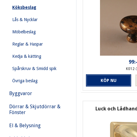
Köksbeslag
Lås & Nycklar
Möbelbeslag
Reglar & Haspar
Kedja & kätting
99:
Spårskruv & Smidd spik
K012-
KÖP NU
Övriga beslag
Byggvaror
Dörrar & Skjutdörrar &
Luck och Lådhan
Fönster
El & Belysning