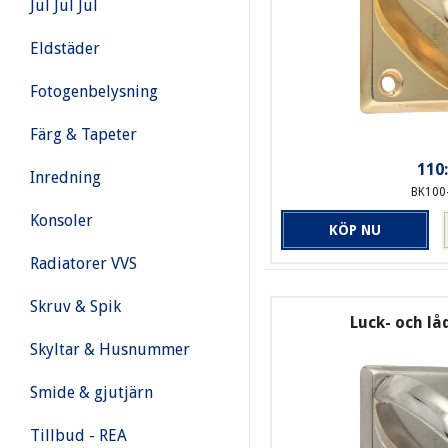
Jul Jul Jul
Eldstäder
Fotogenbelysning
Färg & Tapeter
110:
Inredning
BK100
Konsoler
KÖP NU
Radiatorer VVS
Skruv & Spik
Luck- och l
Skyltar & Husnummer
Smide & gjutjärn
Tillbud - REA