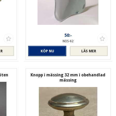
50:-
NOS-62
ER
KÖP NU
LÄS MER
Liten
Knopp i mässing 32 mm i obehandlad
mässing