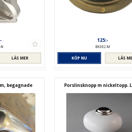
-
125:-
-N
BK002-M
LÄS MER
KÖP NU
LÄS M
cm, begagnade
Porslinsknopp m nickeltopp. 