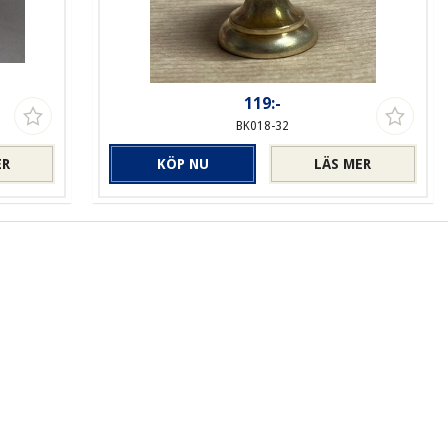
119:-
BK018-32
ER
KÖP NU
LÄS MER