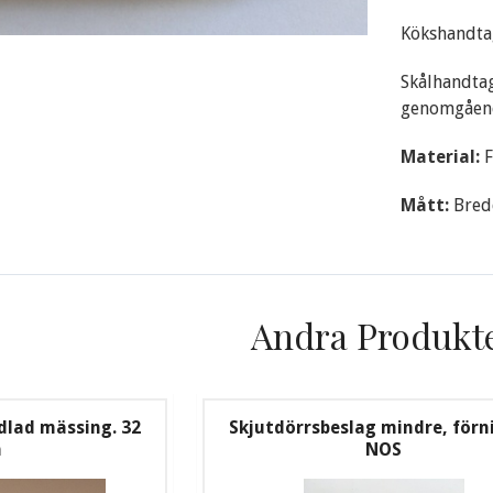
Kökshandta
Skålhandtag
genomgåend
Material:
F
Mått:
Bred
Andra Produkt
dlad mässing. 32
Skjutdörrsbeslag mindre, förn
m
NOS