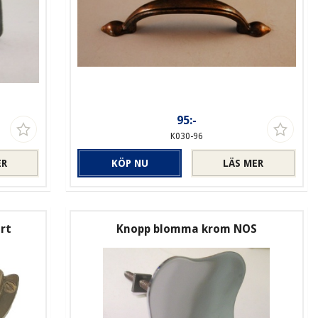
95:-
K030-96
ER
KÖP NU
LÄS MER
rt
Knopp blomma krom NOS