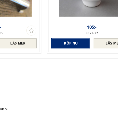
-
105:-
05
K021-32
LÄS MER
KÖP NU
LÄS M
RD.SE