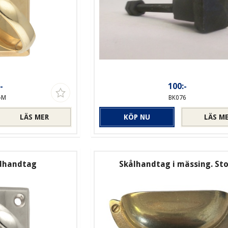
-
100:-
-M
BK076
LÄS MER
KÖP NU
LÄS M
ådhandtag
Skålhandtag i mässing. Sto