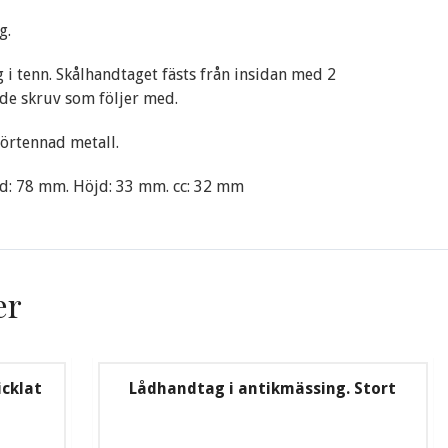
g.
 i tenn. Skålhandtaget fästs från insidan med 2
e skruv som följer med.
örtennad metall.
d: 78 mm. Höjd: 33 mm. cc: 32 mm
er
icklat
Lådhandtag i antikmässing. Stort