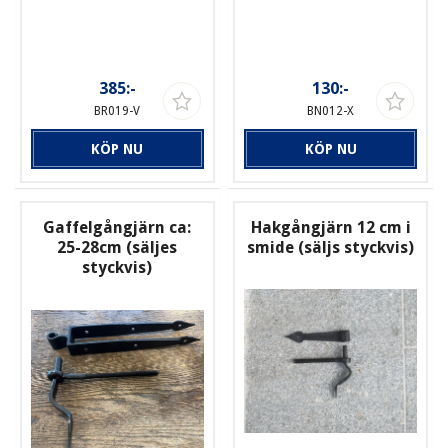
385:-
130:-
BR019-V
BN012-X
KÖP NU
KÖP NU
Gaffelgångjärn ca:
Hakgångjärn 12 cm i
25-28cm (säljes
smide (säljs styckvis)
styckvis)