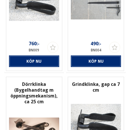
760:-
490:-
BN009
BN004
KÖP NU
KÖP NU
Dörrklinka
Grindklinka, gap ca 7
(Bygelhandtag m
cm
öppningsmekanism),
ca 25 cm