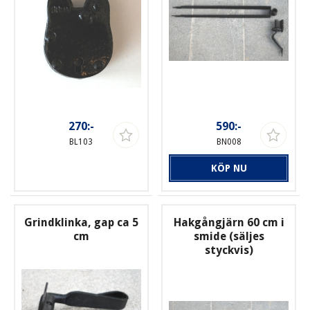
270:-
590:-
BL103
BN008
KÖP NU
Grindklinka, gap ca 5
Hakgångjärn 60 cm i
cm
smide (säljes
styckvis)