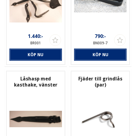
1.440:-
790:-
BR001
BN009-7
KÖP NU
KÖP NU
Låshasp med
Fjäder till grindlås
kasthake, vänster
(par)