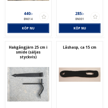
440:-
285:-
BN014
BN001
KÖP NU
KÖP NU
Hakgångjärn 25 cm i
Låshasp, ca 15 cm
smide (säljes
styckvis)