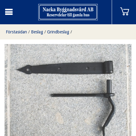
Förstasidan
/
Beslag
/
Grindbeslag
/
Hakgångjärn 25 cm i smide (säljes styckvis)