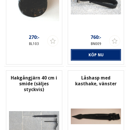
270:-
760:-
BL103
BN009
KÖP NU
Hakgångjärn 40 cm i
Låshasp med
smide (säljes
kasthake, vänster
styckvis)