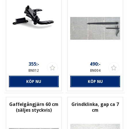
355:-
490:-
BN012
BN004
KÖP NU
KÖP NU
Gaffelgångjärn 60 cm
Grindklinka, gap ca 7
(säljes styckvis)
cm