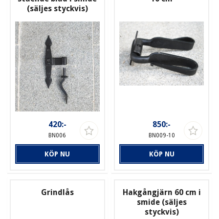
(säljes styckvis)
420:-
850:-
BN006
BN009-10
KÖP NU
KÖP NU
Grindlås
Hakgångjärn 60 cm i
smide (säljes
styckvis)