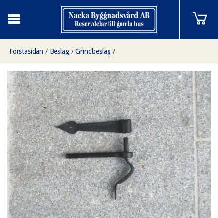
Förstasidan
/
Beslag
/
Grindbeslag
/
Hakgångjärn 12 cm i smide (säljs styckvis)