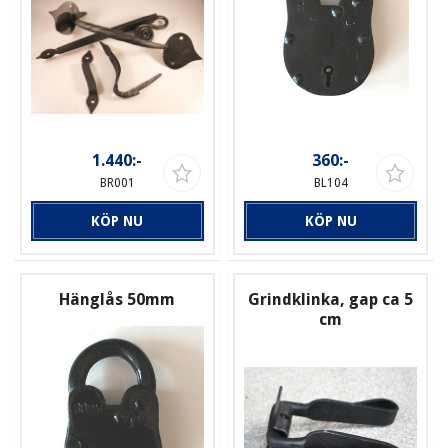
1.440:-
360:-
BR001
BL104
KÖP NU
KÖP NU
Hänglås 50mm
Grindklinka, gap ca 5
cm