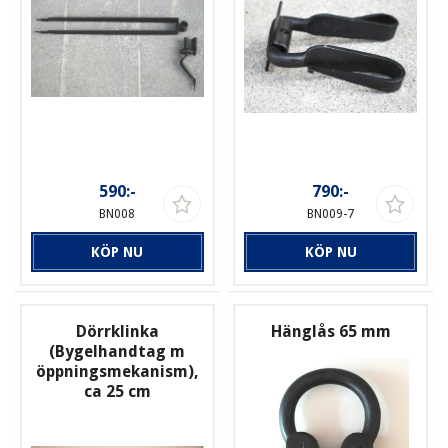
590:-
790:-
BN008
BN009-7
KÖP NU
KÖP NU
Dörrklinka
Hänglås 65 mm
(Bygelhandtag m
öppningsmekanism),
ca 25 cm