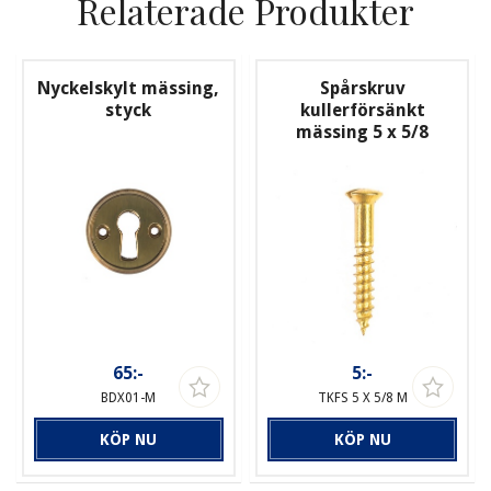
Relaterade Produkter
Nyckelskylt mässing,
Spårskruv
styck
kullerförsänkt
mässing 5 x 5/8
65:-
5:-
BDX01-M
TKFS 5 X 5/8 M
KÖP NU
KÖP NU