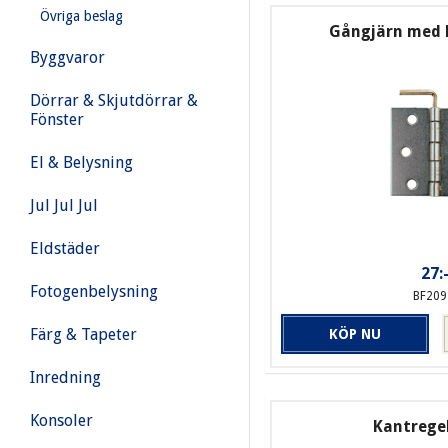
Övriga beslag
Gångjärn med l
Byggvaror
Dörrar & Skjutdörrar &
Fönster
El & Belysning
Jul Jul Jul
Eldstäder
27:
Fotogenbelysning
BF209
Färg & Tapeter
KÖP NU
Inredning
Konsoler
Kantregel