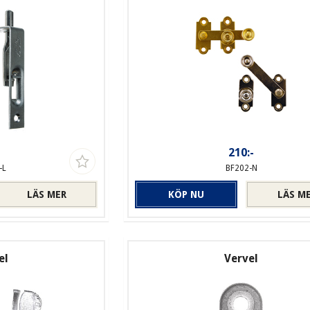
-
210:-
-L
BF202-N
LÄS MER
KÖP NU
LÄS M
el
Vervel