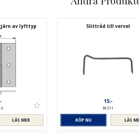
Andra Produkt
ärn av lyfttyp
Slittråd till vervel
-
15:-
-3
BF211
LÄS MER
KÖP NU
LÄS M