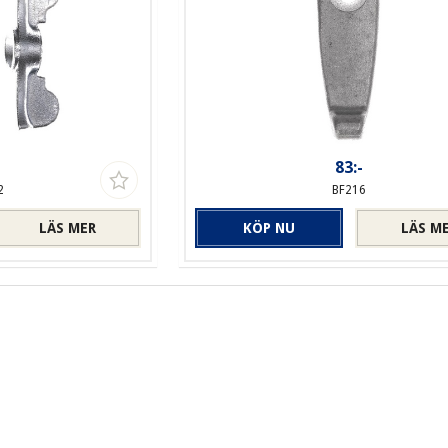
-
83:-
2
BF216
LÄS MER
KÖP NU
LÄS M