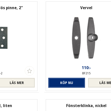
ös pinne, 2"
Vervel
-
110:-
-2
BF215
LÄS MER
KÖP NU
LÄS M
, liten
Fönsterklinka, nickel