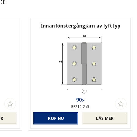
er
Innanfönstergångjärn av lyfttyp
90:-
BF210-2 /5
ER
KÖP NU
LÄS MER