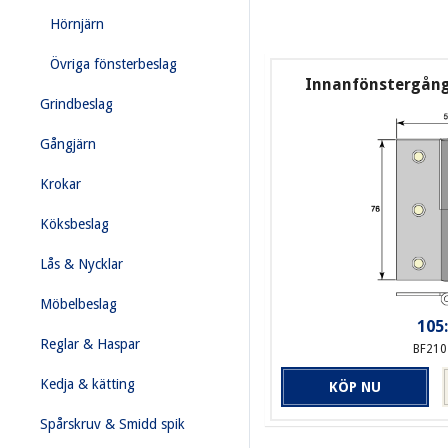
Hörnjärn
Övriga fönsterbeslag
Innanfönstergångj
Grindbeslag
Gångjärn
Krokar
Köksbeslag
Lås & Nycklar
Möbelbeslag
105:
Reglar & Haspar
BF210
Kedja & kätting
KÖP NU
Spårskruv & Smidd spik