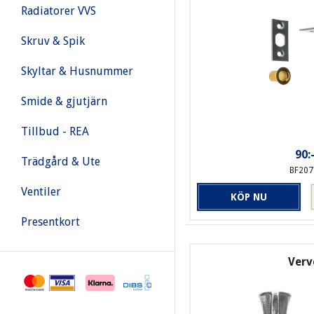
Radiatorer VVS
Skruv & Spik
Skyltar & Husnummer
Smide & gjutjärn
Tillbud - REA
90:
Trädgård & Ute
BF207
Ventiler
KÖP NU
Presentkort
Verv