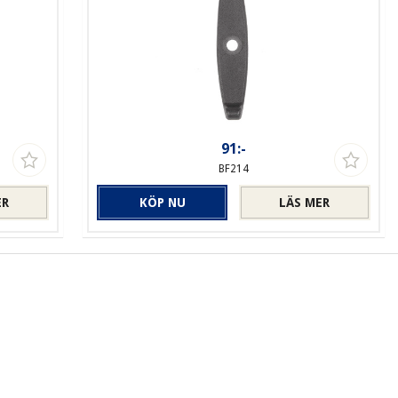
91:-
BF214
ER
KÖP NU
LÄS MER