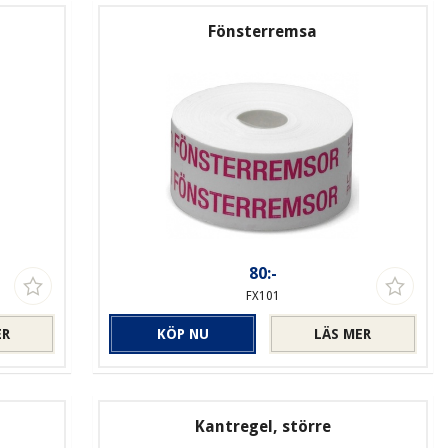
Fönsterremsa
80:-
FX101
ER
KÖP NU
LÄS MER
Kantregel, större