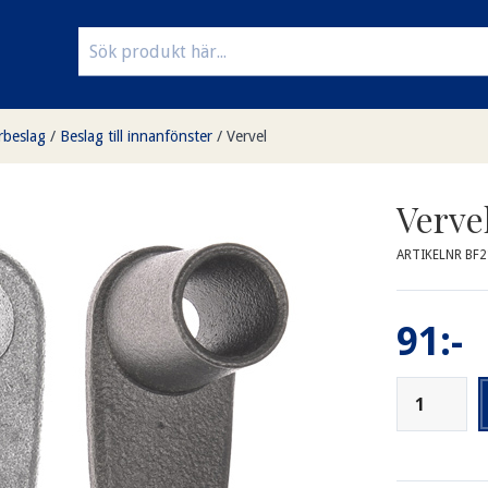
rbeslag
/
Beslag till innanfönster
/
Vervel
Verve
ARTIKELNR BF
91:-