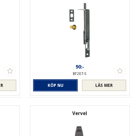
90:-
BF207-S
ER
KÖP NU
LÄS MER
Vervel