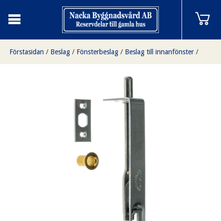
Förstasidan
/
Beslag
/
Fönsterbeslag
/
Beslag till innanfönster
/
Kantregel, större