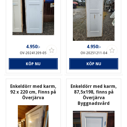
4.950:-
4.950:-
OV-20241209-05
OV-20251211-04
KÖP NU
KÖP NU
Enkeldörr med karm,
Enkeldörr med karm,
92 x 220 cm, Finns på
87,5x198, finns på
Överjärva
Överjärva
Byggnadsvård