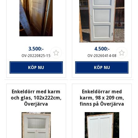
3.500:-
4.500:-
OV-20220825-15
OV-20260414-08
KÖP NU
KÖP NU
Enkeldörr med karm
Enkeldörrar med
och glas, 102x222cm,
karm, 98 x 209 cm,
Överjärva
finns på Överjärva