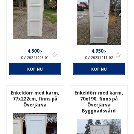
4.500:-
4.950:-
OV-20241008-01
OV-20251211-02
KÖP NU
KÖP NU
Enkeldörr med karm,
Enkeldörr med karm,
77x222cm, finns på
70x190, finns på
Överjärva
Överjärva
Byggnadsvård