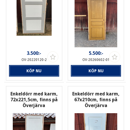
3.500:-
5.500:-
OV-20220120-2
OV-20260602-01
KÖP NU
KÖP NU
Enkeldörr med karm,
Enkeldörr med karm,
72x221,5cm, finns på
67x210cm, finns på
Överjärva
Överjärva