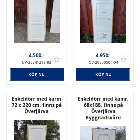
4.500:-
4.950:-
OV-20241213-02
OV-20250504-04
KÖP NU
KÖP NU
Enkeldörr med karm
Enkeldörr med kamr,
72 x 220 cm, finns på
68x188, finns på
Överjärva
Överjärva
Byggnadsvård