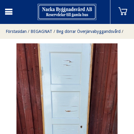
Förstasidan
/
BEGAGNAT
/
Beg dörrar Överjärvabyggandsvård
/
Enkeldörr med karm
/
Enkeldörr med karm, 67x210cm, finns på Överjärva