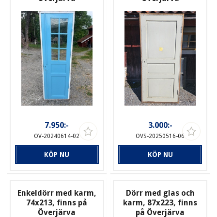
7.950:-
3.000:-
OV-20240614-02
OVS-20250516-06
KÖP NU
KÖP NU
Enkeldörr med karm,
Dörr med glas och
74x213, finns på
karm, 87x223, finns
Överjärva
på Överjärva