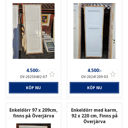
4.500:-
4.500:-
OV-20250402-07
OV-20241209-03
KÖP NU
KÖP NU
Enkeldörr 97 x 209cm,
Enkeldörr med karm,
finns på Överjärva
92 x 220 cm, Finns på
Överjärva