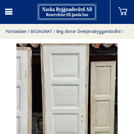
Förstasidan
/
BEGAGNAT
/
Beg dörrar Överjärvabyggandsvård
/
Enkeldörr med karm
/
Enkeldörr med karm, 74x213, finns på Överjärva byggnadsvård