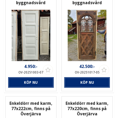
byggnadsvård
byggnadsvård
4.950:-
42.500:-
OV-20251003-07
OV-20251017-05
KÖP NU
KÖP NU
Enkeldörr med karm,
Enkeldörr med karm,
77x222cm, finns på
77x220cm, finns på
Överjärva
Överjärva