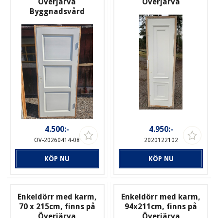
Överjärva
Överjärva
Byggnadsvård
4.500:-
4.950:-
OV-20260414-08
2020122102
KÖP NU
KÖP NU
Enkeldörr med karm,
Enkeldörr med karm,
70 x 215cm, finns på
94x211cm, finns på
Överjärva
Överjärva