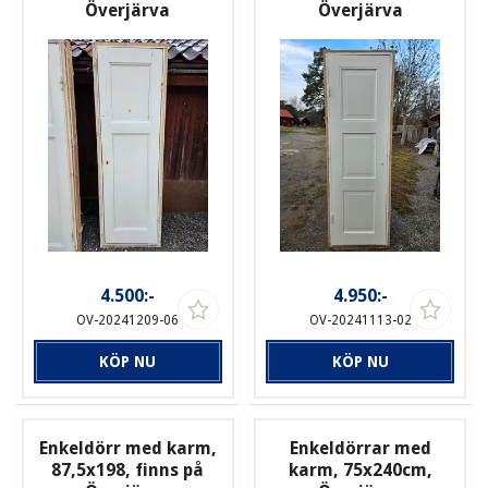
Överjärva
Överjärva
4.500:-
4.950:-
OV-20241209-06
OV-20241113-02
KÖP NU
KÖP NU
Enkeldörr med karm,
Enkeldörrar med
87,5x198, finns på
karm, 75x240cm,