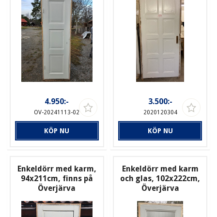
4.950:-
3.500:-
OV-20241113-02
2020120304
KÖP NU
KÖP NU
Enkeldörr med karm,
Enkeldörr med karm
94x211cm, finns på
och glas, 102x222cm,
Överjärva
Överjärva