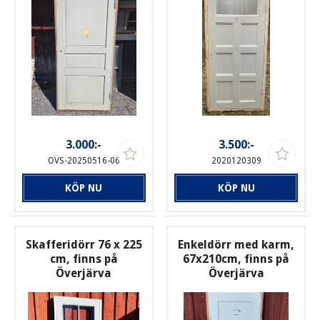
3.000:-
3.500:-
OVS-20250516-06
2020120309
KÖP NU
KÖP NU
Skafferidörr 76 x 225
Enkeldörr med karm,
cm, finns på
67x210cm, finns på
Överjärva
Överjärva