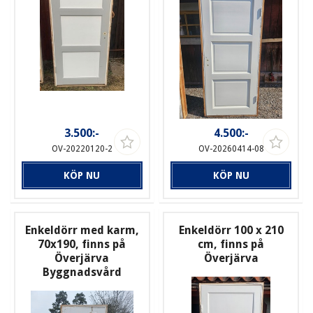
3.500:-
4.500:-
OV-20220120-2
OV-20260414-08
KÖP NU
KÖP NU
Enkeldörr med karm,
Enkeldörr 100 x 210
70x190, finns på
cm, finns på
Överjärva
Överjärva
Byggnadsvård