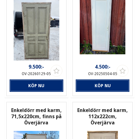
9.500:-
4.500:-
OV-20260129-05
OV-20250504-05
KÖP NU
KÖP NU
Enkeldörr med karm,
Enkeldörr med karm,
71,5x220cm, finns på
112x222cm,
Överjärva
Överjärva