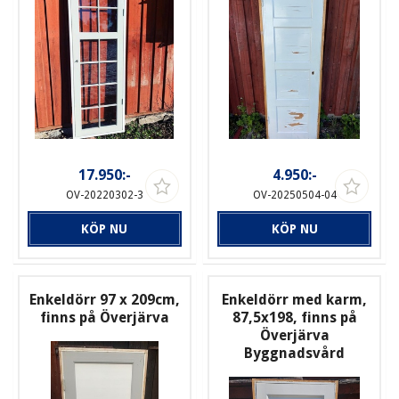
17.950:-
4.950:-
OV-20220302-3
OV-20250504-04
KÖP NU
KÖP NU
Enkeldörr 97 x 209cm,
Enkeldörr med karm,
finns på Överjärva
87,5x198, finns på
Överjärva
Byggnadsvård