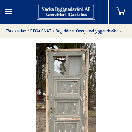
Förstasidan
/
BEGAGNAT
/
Beg dörrar Överjärvabyggandsvård
/
Enkeldörr med karm
/
Dörr med karm 80x227 cm, finns i Överjärva