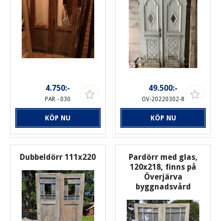
4.750:-
49.500:-
PAR - 030
OV-20220302-8
KÖP NU
KÖP NU
Dubbeldörr 111x220
Pardörr med glas,
120x218, finns på
Överjärva
byggnadsvård