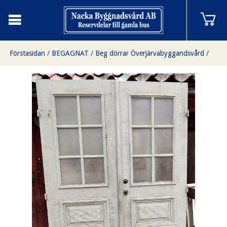
Förstasidan
/
BEGAGNAT
/
Beg dörrar Överjärvabyggandsvård
/
Dubbeldörr med glas
/
Dubbeldörr 140 x 216 cm, Finns på Överjärva