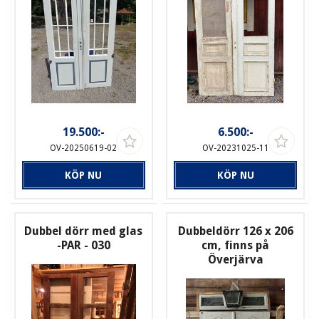
19.500:-
6.500:-
OV-20250619-02
OV-20231025-11
KÖP NU
KÖP NU
Dubbel dörr med glas
Dubbeldörr 126 x 206
-PAR - 030
cm, finns på
Överjärva