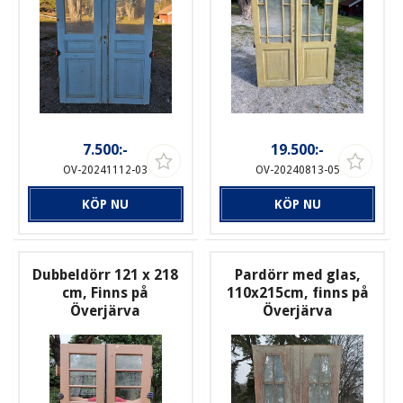
7.500:-
19.500:-
OV-20241112-03
OV-20240813-05
KÖP NU
KÖP NU
Dubbeldörr 121 x 218
Pardörr med glas,
cm, Finns på
110x215cm, finns på
Överjärva
Överjärva