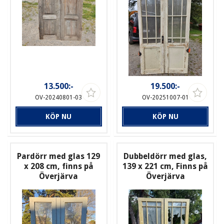
13.500:-
19.500:-
OV-20240801-03
OV-20251007-01
KÖP NU
KÖP NU
Pardörr med glas 129
Dubbeldörr med glas,
x 208 cm, finns på
139 x 221 cm, Finns på
Överjärva
Överjärva