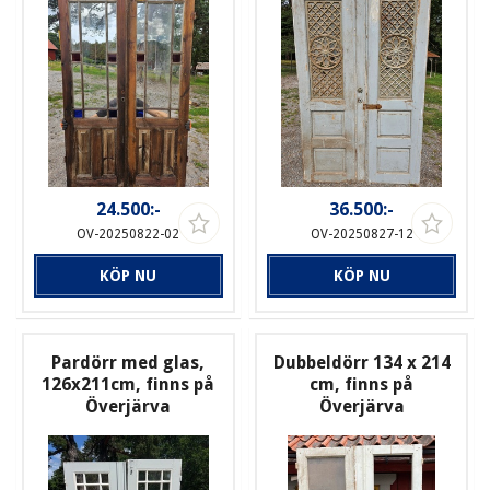
24.500:-
36.500:-
OV-20250822-02
OV-20250827-12
KÖP NU
KÖP NU
Pardörr med glas,
Dubbeldörr 134 x 214
126x211cm, finns på
cm, finns på
Överjärva
Överjärva