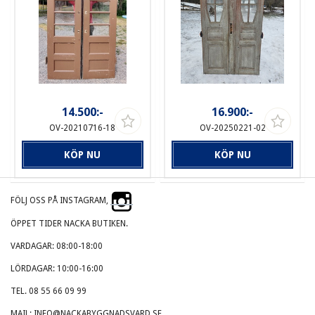
14.500:-
16.900:-
OV-20210716-18
OV-20250221-02
KÖP NU
KÖP NU
FÖLJ OSS PÅ INSTAGRAM,
ÖPPET TIDER NACKA BUTIKEN.
VARDAGAR: 08:00-18:00
LÖRDAGAR: 10:00-16:00
TEL. 08 55 66 09 99
MAIL: INFO@NACKABYGGNADSVARD.SE