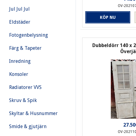
OV-20210
Jul Jul Jul
KÖP NU
Eldstäder
Fotogenbelysning
Dubbeldörr 140 x 2
Färg & Tapeter
Överj
Inredning
Konsoler
Radiatorer VVS
Skruv & Spik
Skyltar & Husnummer
27.50
Smide & gjutjärn
OV-20211