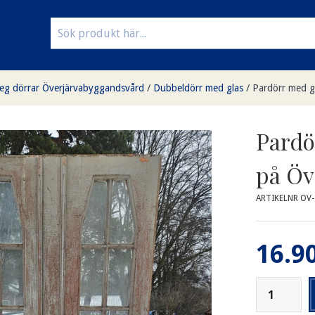
eg dörrar Överjärvabyggandsvård
/
Dubbeldörr med glas
/
Pardörr med g
Pardö
på Öv
ARTIKELNR OV
16.90