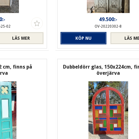
0:-
49.500:-
525-02
OV-20220302-8
LÄS MER
KÖP NU
LÄS M
2 cm, finns på
Dubbeldörr glas, 150x224cm, fi
ärva
överjärva