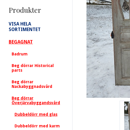
Produkter
VISA HELA
SORTIMENTET
BEGAGNAT
Badrum
Beg dörrar Historical
parts
Beg dörrar
Nackabyggnadsvård
Beg dörrar
Överjärvabyggandsvård
Dubbeldörr med glas
Dubbeldörr med karm