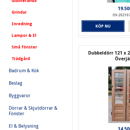
Glasveranda
19.50
Grindar
OV-20210
Inredning
KÖP NU
Lampor & El
Små fönster
Dubbeldörr 121 x 2
Överj
Trädgård
Badrum & Kök
Beslag
Byggvaror
Dörrar & Skjutdörrar &
Fönster
El & Belysning
14.50