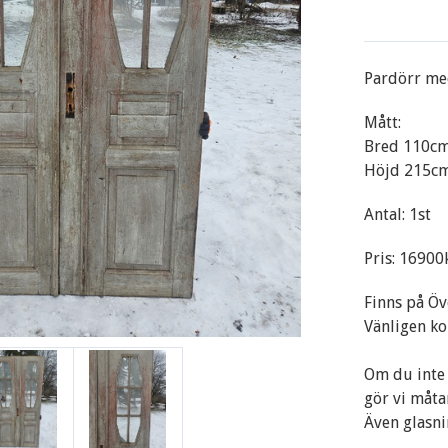
Pardörr med
Mått:
Bred 110c
Höjd 215c
Antal: 1st
Pris: 16900
Finns på Öv
Vänligen ko
Om du inte 
gör vi måta
Även glasni