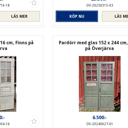
716-18
OV-20230315-03
LÄS MER
KÖP NU
LÄS M
16 cm, Finns på
Pardörr med glas 152 x 244 cm,
ärva
på Överjärva
0:-
6.500:-
004-16
OV-20240627-01