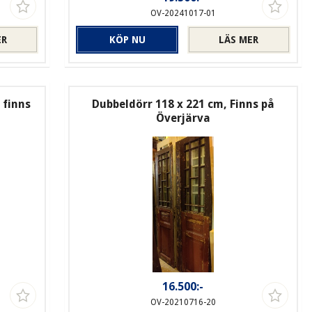
OV-20241017-01
ER
KÖP NU
LÄS MER
 finns
Dubbeldörr 118 x 221 cm, Finns på
Överjärva
16.500:-
OV-20210716-20