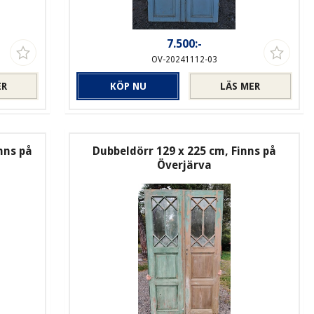
7.500:-
OV-20241112-03
ER
KÖP NU
LÄS MER
nns på
Dubbeldörr 129 x 225 cm, Finns på
Överjärva