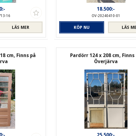
0:-
18.500:-
713-16
OV-20240410-01
LÄS MER
KÖP NU
LÄS M
18 cm, Finns på
Pardörr 124 x 208 cm, Finns
ärva
Överjärva
0:-
25.500:-