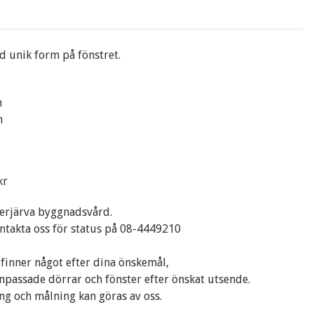
 unik form på fönstret.
m
m
kr
erjärva byggnadsvård.
ntakta oss för status på 08-4449210
finner något efter dina önskemål,
npassade dörrar och fönster efter önskat utsende.
ng och målning kan göras av oss.