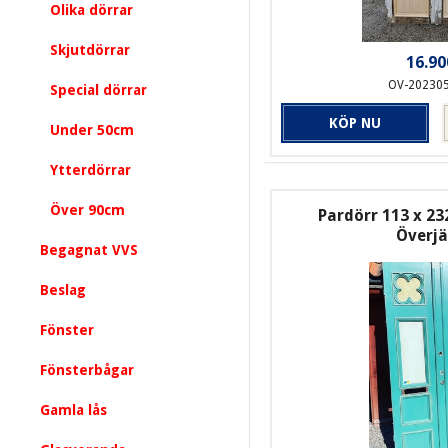
Olika dörrar
Skjutdörrar
16.90
OV-20230
Special dörrar
KÖP NU
Under 50cm
Ytterdörrar
Över 90cm
Pardörr 113 x 23
Överj
Begagnat VVS
Beslag
Fönster
Fönsterbågar
Gamla lås