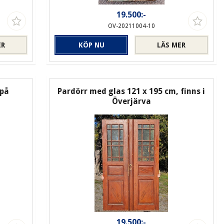
19.500:-
OV-20211004-10
ER
KÖP NU
LÄS MER
 på
Pardörr med glas 121 x 195 cm, finns i
Överjärva
19.500:-