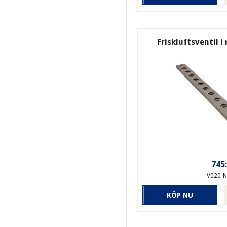
Friskluftsventil i
745:
V020-
KÖP NU