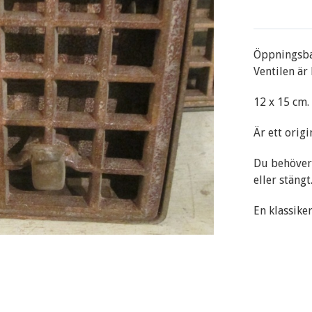
Öppningsbar
Ventilen ä
12 x 15 cm.
Är ett origi
Du behöver e
eller stängt.
En klassiker