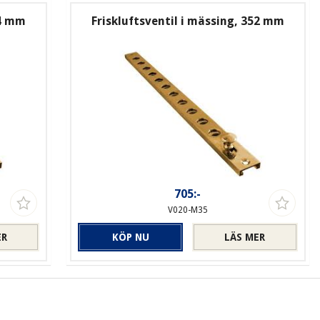
64 mm
Friskluftsventil i mässing, 352 mm
705:-
V020-M35
ER
KÖP NU
LÄS MER