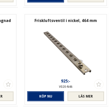
gagnad
Friskluftsventil i nickel, 464 mm
925:-
V020-N46
ER
KÖP NU
LÄS MER