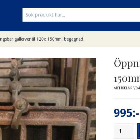
ngsbar gallerventil 120x 150mm, begagnad
Öppni
150m
ARTIKELNR V04
995:-