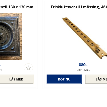
ntil 130 x 130 mm
Friskluftsventil i mässing, 4
-
880:-
130
V020-M46
LÄS MER
KÖP NU
LÄS M