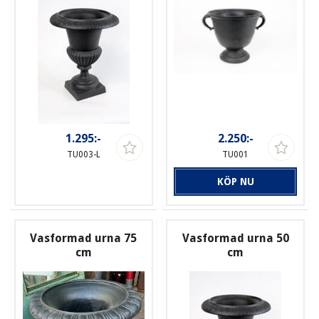
1.295:-
2.250:-
TU003-L
TU001
KÖP NU
Vasformad urna 75
Vasformad urna 50
cm
cm