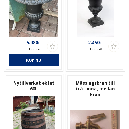
5.980:-
2.450:-
TU003-S
TU003-M
KÖP NU
Nytillverkat ekfat
Mässingskran till
60L
trätunna, mellan
kran