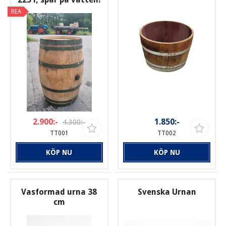
REA
2.900:-
1.850:-
4.300:-
TT001
TT002
KÖP NU
KÖP NU
Vasformad urna 38
Svenska Urnan
cm