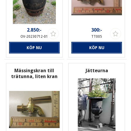
2.850:-
300:-
OV-20230712-01
TT005
KÖP NU
KÖP NU
Mässingskran till
Jätteurna
trätunna, liten kran