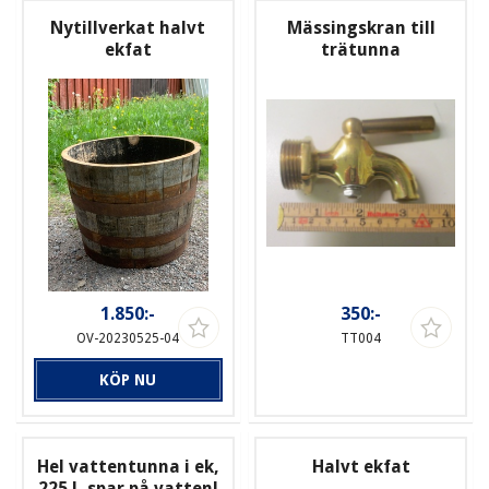
Nytillverkat halvt
Mässingskran till
ekfat
trätunna
1.850:-
350:-
OV-20230525-04
TT004
KÖP NU
Hel vattentunna i ek,
Halvt ekfat
225 l, spar på vatten!