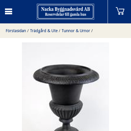
Förstasidan
/
Trädgård & Ute
/
Tunnor & Urnor
/
Vasformad urna 50 cm