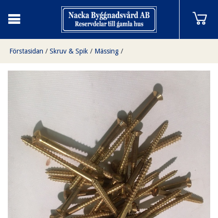
Förstasidan
/
Skruv & Spik
/
Mässing
/
TKFS Kullerförsänkt huvud mässing
/
TKFS 12x2 1/2 mässing 100pack