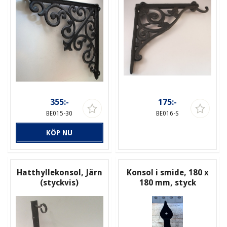
355:-
175:-
BE015-30
BE016-S
KÖP NU
Hatthyllekonsol, Järn
Konsol i smide, 180 x
(styckvis)
180 mm, styck