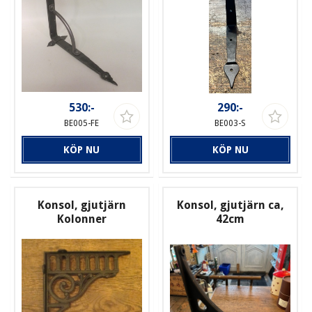
530:-
290:-
BE005-FE
BE003-S
KÖP NU
KÖP NU
Konsol, gjutjärn
Konsol, gjutjärn ca,
Kolonner
42cm