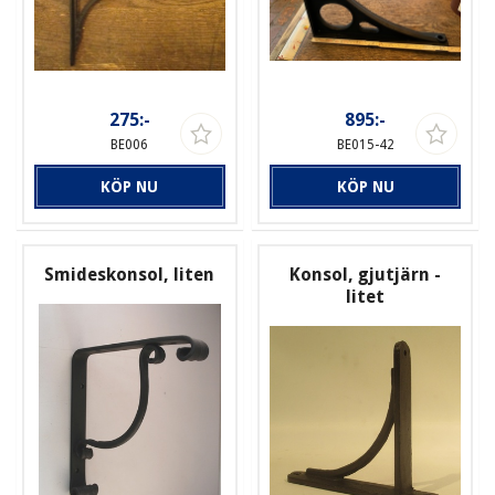
275:-
895:-
BE006
BE015-42
KÖP NU
KÖP NU
Smideskonsol, liten
Konsol, gjutjärn -
litet