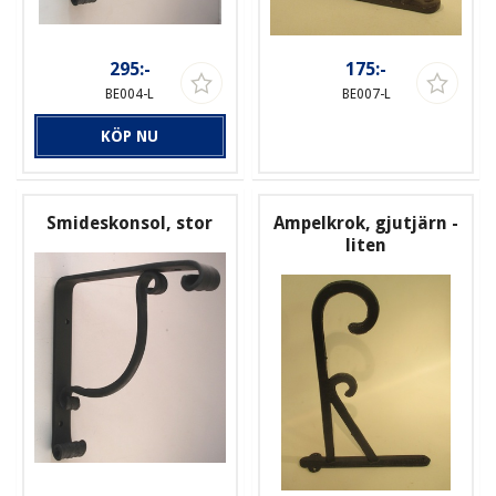
295:-
175:-
BE004-L
BE007-L
KÖP NU
Smideskonsol, stor
Ampelkrok, gjutjärn -
liten