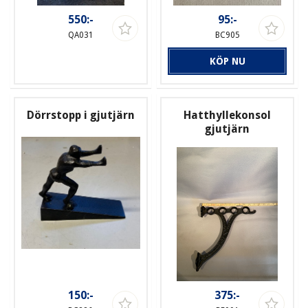
550:-
95:-
QA031
BC905
KÖP NU
Dörrstopp i gjutjärn
Hatthyllekonsol
gjutjärn
150:-
375:-