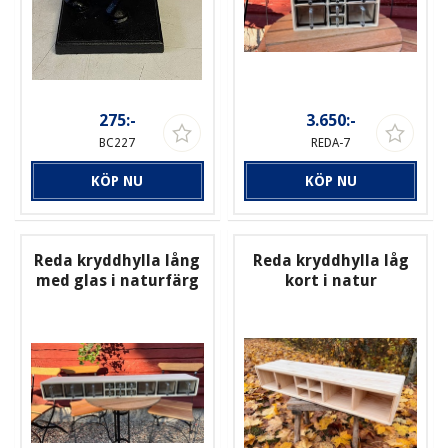
275:-
3.650:-
BC227
REDA-7
KÖP NU
KÖP NU
Reda kryddhylla lång
Reda kryddhylla låg
med glas i naturfärg
kort i natur