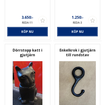
3.650:-
1.250:-
REDA-11
REDA-3
KÖP NU
KÖP NU
Dörrstopp katt i
Enkelkrok i gjutjärn
gjutjärn
till rundstav