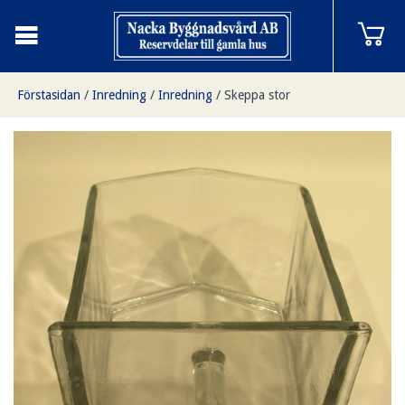
Förstasidan
/
Inredning
/
Inredning
/
Skeppa stor