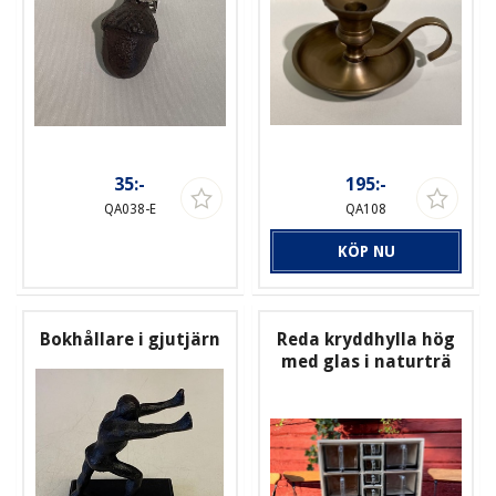
35:-
195:-
QA038-E
QA108
KÖP NU
Bokhållare i gjutjärn
Reda kryddhylla hög
med glas i naturträ