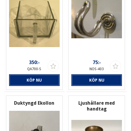
350:-
75:-
QA700-S
NOS-403
KÖP NU
KÖP NU
Duktyngd Ekollon
Ljushållare med
handtag