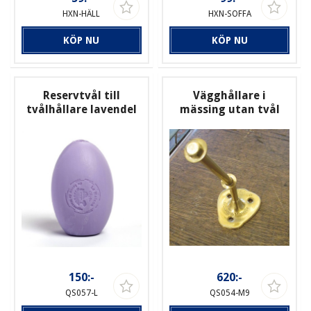
HXN-HÄLL
HXN-SOFFA
KÖP NU
KÖP NU
Reservtvål till
Vägghållare i
tvålhållare lavendel
mässing utan tvål
150:-
620:-
QS057-L
QS054-M9