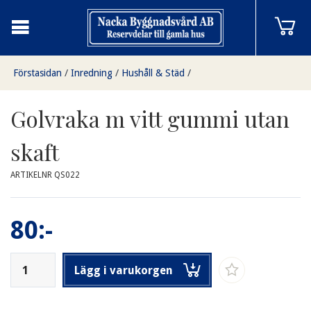
Förstasidan
/
Inredning
/
Hushåll & Städ
/
Golvraka m vitt gummi utan skaft
Golvraka m vitt gummi utan
skaft
ARTIKELNR QS022
80:-
Lägg i varukorgen