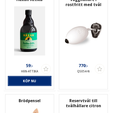
rostfritt med tvål
59:-
770:-
HXN-ATTIKA
QS054-N
KÖP NU
Brödpensel
Reservtvål till
tvålhållare citron