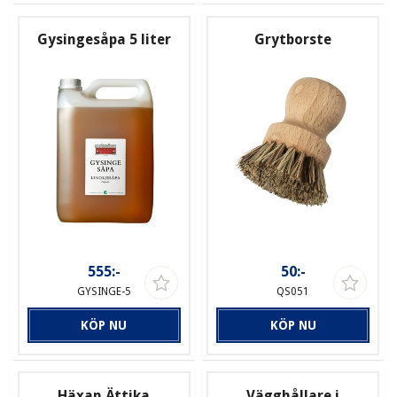
Gysingesåpa 5 liter
Grytborste
555:-
50:-
GYSINGE-5
QS051
KÖP NU
KÖP NU
Häxan Ättika
Vägghållare i