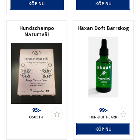
KÖP NU
KÖP NU
Hundschampo
Häxan Doft Barrskog
Naturtvål
95:-
99:-
QS051-H
HXN-DOFT-BARR
KÖP NU