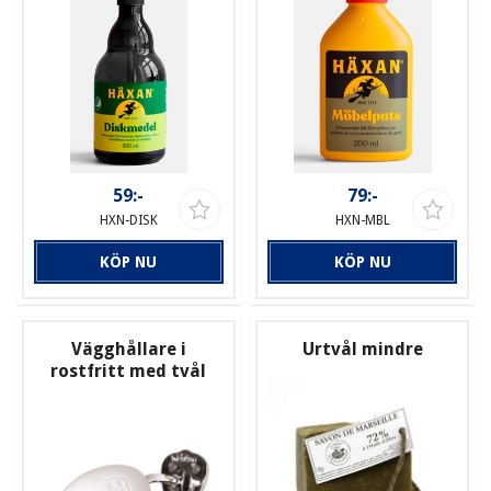
59:-
79:-
HXN-DISK
HXN-MBL
KÖP NU
KÖP NU
Vägghållare i
Urtvål mindre
rostfritt med tvål