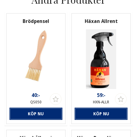
Brödpensel
Häxan Allrent
40:-
59:-
QS050
HXN-ALLR
KÖP NU
KÖP NU