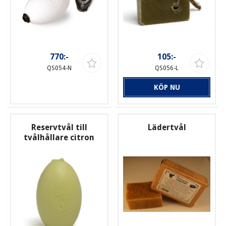
770:-
105:-
QS054-N
QS056-L
KÖP NU
Reservtvål till
Lädertvål
tvålhållare citron