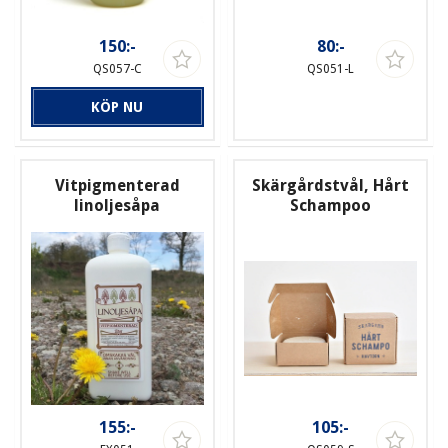
150:-
80:-
QS057-C
QS051-L
KÖP NU
Vitpigmenterad
Skärgårdstvål, Hårt
linoljesåpa
Schampoo
155:-
105:-