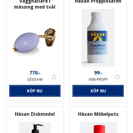
Vägghållare i
Häxan Propplösaren
mässing med tvål
770:-
99:-
QS054-M
HXN-PROPP
KÖP NU
KÖP NU
Häxan Diskmedel
Häxan Möbelputs