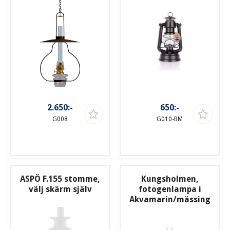
2.650:-
650:-
G008
G010-BM
ASPÖ F.155 stomme,
Kungsholmen,
välj skärm själv
fotogenlampa i
Akvamarin/mässing