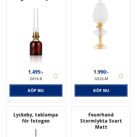
1.495:-
1.990:-
G016-B
G026-M
KÖP NU
KÖP NU
Lyckeby, taklampa
Feuerhand
för fotogen
Stormlykta Svart
Matt