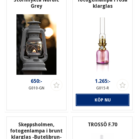
Grey
klarglas
650:-
1.265:-
G010-GN
G015-R
KÖP NU
Skeppsholmen,
TROSSÖ F.70
fotogenlampa i brunt
klarglas -Buteljbrun-