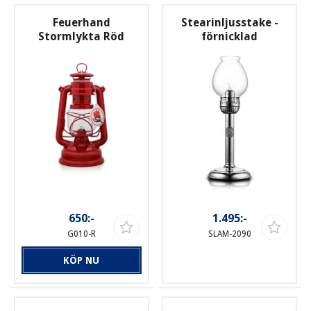
Feuerhand
Stearinljusstake -
Stormlykta Röd
förnicklad
650:-
1.495:-
G010-R
SLAM-2090
KÖP NU