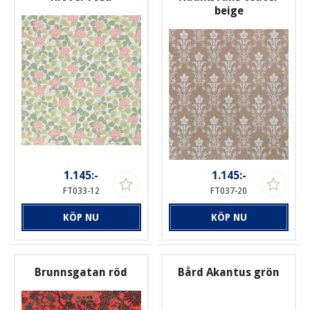
beige
1.145:-
1.145:-
FT033-12
FT037-20
KÖP NU
KÖP NU
Brunnsgatan röd
Bård Akantus grön