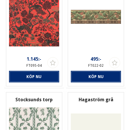
1.145:-
495:-
FT095-04
FT022-02
KÖP NU
KÖP NU
Stocksunds torp
Hagaström grå