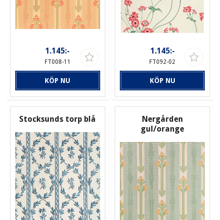
1.145:-
1.145:-
FT008-11
FT092-02
KÖP NU
KÖP NU
Stocksunds torp blå
Nergården
gul/orange