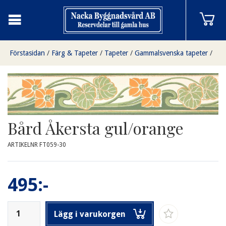
Förstasidan
/
Färg & Tapeter
/
Tapeter
/
Gammalsvenska tapeter
/
Bård Åkersta gul/orange
Bård Åkersta gul/orange
ARTIKELNR FT059-30
495:-
Lägg i varukorgen