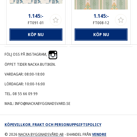
1.145:-
1.145:-
FT091-01
FT008-12
KÖP NU
KÖP NU
FÖLJ OSS PÅ INSTAGRAM,
ÖPPET TIDER NACKA BUTIKEN.
VARDAGAR: 08:00-18:00
LÖRDAGAR: 10:00-16:00
TEL. 08 55 66 09 99
MAIL: INFO@NACKABYGGNADSVARD.SE
KÖPEVILLKOR, FRAKT OCH PERSONUPPGIFTSPOLICY
© 2026
NACKA BYGGNADSVÅRD AB
- EHANDEL FRÅN
VENDRE