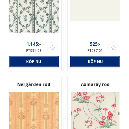
1.145:-
525:-
FT091-03
FT097-01
KÖP NU
KÖP NU
Nergården röd
Axmarby röd