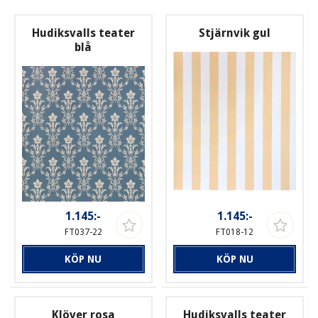
Hudiksvalls teater
Stjärnvik gul
blå
1.145:-
1.145:-
FT037-22
FT018-12
KÖP NU
KÖP NU
Klöver rosa
Hudiksvalls teater