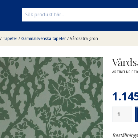
/
Tapeter
/
Gammalsvenska tapeter
/
Vårdsätra grön
Vårds
ARTIKELNR FT0
1.145
Beställning