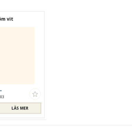
öm vit
-
-03
LÄS MER