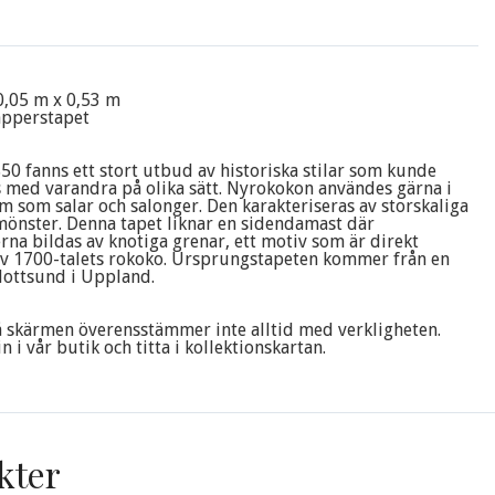
0,05 m x 0,53 m
apperstapet
0 fanns ett stort utbud av historiska stilar som kunde
med varandra på olika sätt. Nyrokokon användes gärna i
m som salar och salonger. Den karakteriseras av storskaliga
önster. Denna tapet liknar en sidendamast där
na bildas av knotiga grenar, ett motiv som är direkt
av 1700-talets rokoko. Ursprungstapeten kommer från en
lottsund i Uppland.
 skärmen överensstämmer inte alltid med verkligheten.
 i vår butik och titta i kollektionskartan.
kter