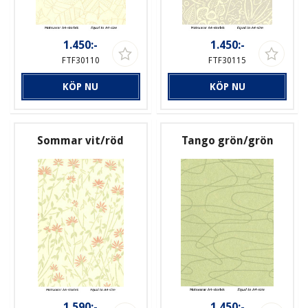
1.450:-
1.450:-
FTF30110
FTF30115
KÖP NU
KÖP NU
Sommar vit/röd
Tango grön/grön
1.590:-
1.450:-