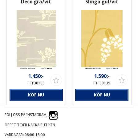
Deco grå/vit
Slinga gul/vit
1.450:-
1.590:-
FTF30100
FTF30135
KÖP NU
KÖP NU
FÖLJ OSS PÅ INSTAGRAM,
ÖPPET TIDER NACKA BUTIKEN.
VARDAGAR: 08:00-18:00