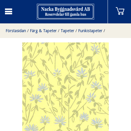
Förstasidan
/
Färg & Tapeter
/
Tapeter
/
Funkistapeter
/
Sommar gul/blå