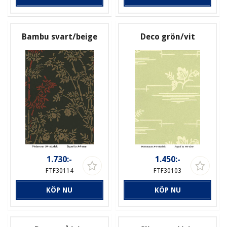
Bambu svart/beige
Deco grön/vit
1.730:-
1.450:-
FTF30114
FTF30103
KÖP NU
KÖP NU