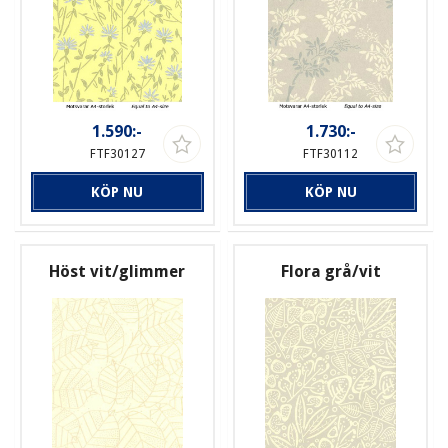
1.590:-
1.730:-
FTF30127
FTF30112
KÖP NU
KÖP NU
Höst vit/glimmer
Flora grå/vit