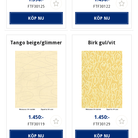
FTF30125
FTF30122
KÖP NU
KÖP NU
Tango beige/glimmer
Birk gul/vit
1.450:-
1.450:-
FTF30119
FTF30129
KÖP NU
KÖP NU