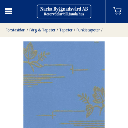
Förstasidan
/
Färg & Tapeter
/
Tapeter
/
Funkistapeter
/
Deco blå/guld