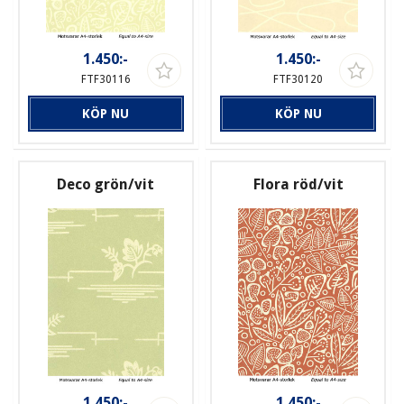
1.450:-
1.450:-
FTF30116
FTF30120
KÖP NU
KÖP NU
Deco grön/vit
Flora röd/vit
1.450:-
1.450:-