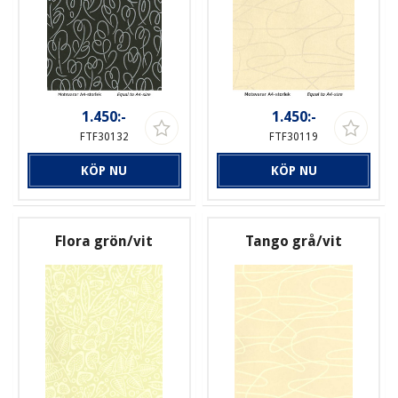
1.450:-
1.450:-
FTF30132
FTF30119
KÖP NU
KÖP NU
Flora grön/vit
Tango grå/vit