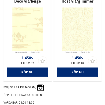
Deco vit/beige
Höst vit/glimmer
1.450:-
1.450:-
FTF30102
FTF30110
KÖP NU
KÖP NU
FÖLJ OSS PÅ INSTAGRAM,
ÖPPET TIDER NACKA BUTIKEN.
VARDAGAR: 08:00-18:00