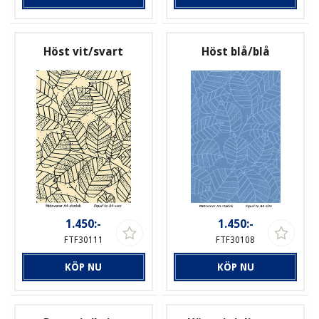
Höst vit/svart
Höst blå/blå
1.450:-
1.450:-
FTF30111
FTF30108
KÖP NU
KÖP NU