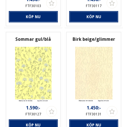
FTF30103
FTF30117
KÖP NU
KÖP NU
Sommar gul/blå
Birk beige/glimmer
1.590:-
1.450:-
FTF30127
FTF30131
KÖP NU
KÖP NU