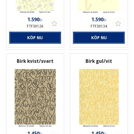
1.590:-
1.590:-
FTF30126
FTF30134
KÖP NU
KÖP NU
Birk kvist/svart
Birk gul/vit
1.450:-
1.450:-