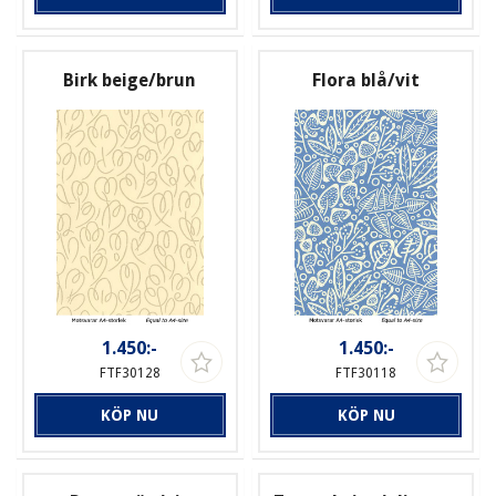
Birk beige/brun
Flora blå/vit
1.450:-
1.450:-
FTF30128
FTF30118
KÖP NU
KÖP NU