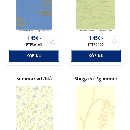
1.450:-
1.450:-
FTF30105
FTF30122
KÖP NU
KÖP NU
Sommar vit/blå
Slinga vit/glimmer