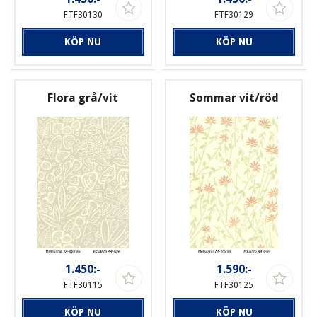
FTF30130
FTF30129
KÖP NU
KÖP NU
Flora grå/vit
Sommar vit/röd
1.450:-
1.590:-
FTF30115
FTF30125
KÖP NU
KÖP NU