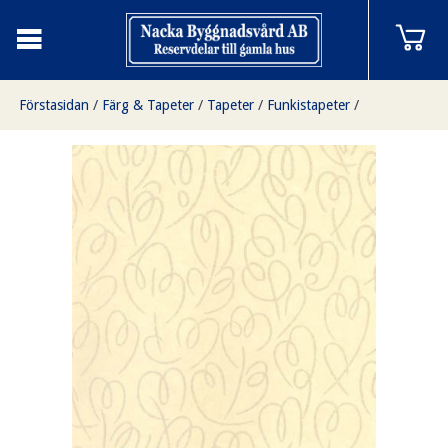
Förstasidan
/
Färg & Tapeter
/
Tapeter
/
Funkistapeter
/
Birk beige/glimmer