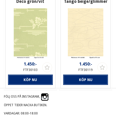
Deco grön/vit
Tango beige/glimmer
1.450:-
1.450:-
FTF30103
FTF30119
KÖP NU
KÖP NU
FÖLJ OSS PÅ INSTAGRAM,
ÖPPET TIDER NACKA BUTIKEN.
VARDAGAR: 08:00-18:00