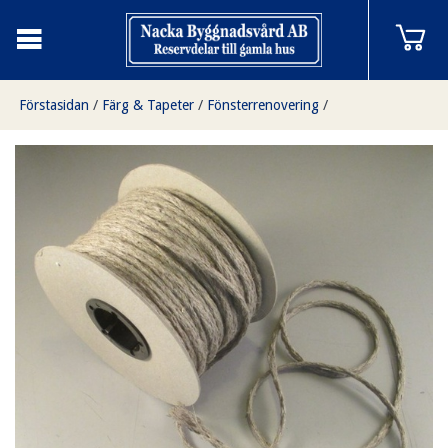
Förstasidan
/
Färg & Tapeter
/
Fönsterrenovering
/
Linsnöre 6 mm, löpmeter