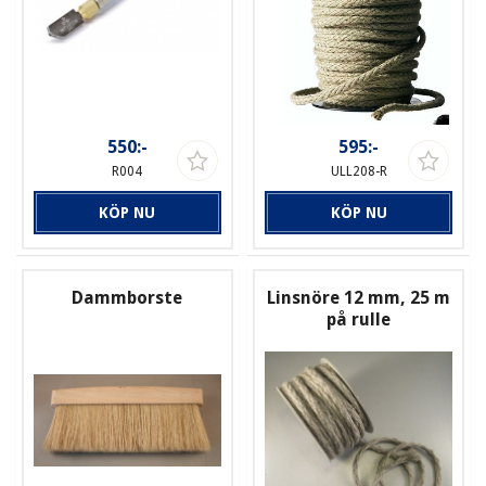
550:-
595:-
R004
ULL208-R
KÖP NU
KÖP NU
Dammborste
Linsnöre 12 mm, 25 m
på rulle