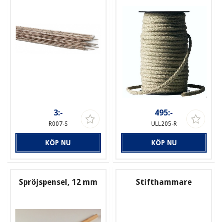
3:-
495:-
R007-S
ULL205-R
KÖP NU
KÖP NU
Spröjspensel, 12 mm
Stifthammare