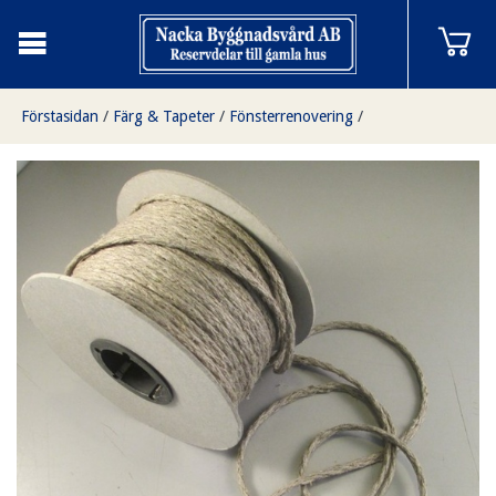
Förstasidan
/
Färg & Tapeter
/
Fönsterrenovering
/
Linsnöre 5 mm, löpmeter