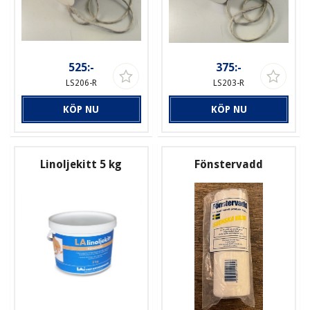
525:-
375:-
LS206-R
LS203-R
KÖP NU
KÖP NU
Linoljekitt 5 kg
Fönstervadd