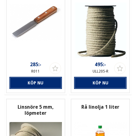
285:-
495:-
R011
ULL205-R
KÖP NU
KÖP NU
Linsnöre 5 mm,
Rå linolja 1 liter
löpmeter