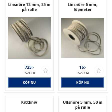
Linsnöre 12 mm, 25 m
Linsnöre 6 mm,
på rulle
löpmeter
725:-
16:-
LS212-R
LS206-M
KÖP NU
KÖP NU
Kittkniv
Ullsnöre 5 mm, 50 m
på rulle