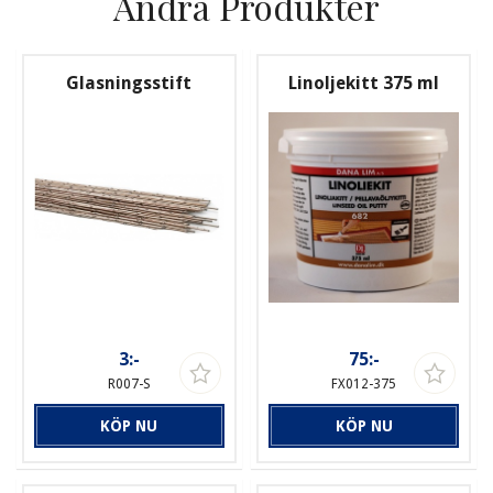
Andra Produkter
Glasningsstift
Linoljekitt 375 ml
3:-
75:-
R007-S
FX012-375
KÖP NU
KÖP NU