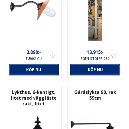
3.890:-
13.915:-
EU002-CU
EGEN-STOLPE-280
KÖP NU
KÖP NU
Lykthus, 6-kantigt,
Gårdslykta 90, rak
litet med väggfäste
59cm
rakt, litet