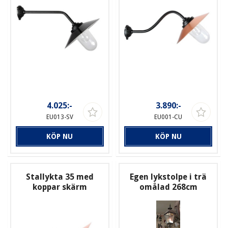
4.025:-
3.890:-
EU013-SV
EU001-CU
KÖP NU
KÖP NU
Stallykta 35 med
Egen lykstolpe i trä
koppar skärm
omålad 268cm