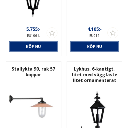
5.755:-
4.105:-
EU106-L
EU012
KÖP NU
KÖP NU
Stallykta 90, rak 57
Lykhus, 6-kantigt,
koppar
litet med väggfäste
litet ornamenterat