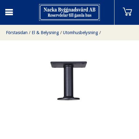
Förstasidan
/
El & Belysning
/
Utomhusbelysning
/
Takupphängning rör 10 cm