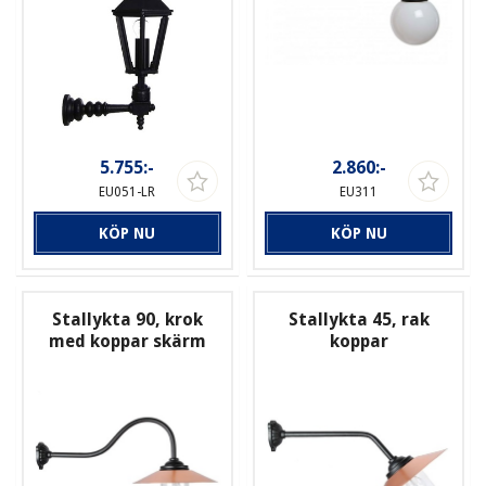
5.755:-
2.860:-
EU051-LR
EU311
KÖP NU
KÖP NU
Stallykta 90, krok
Stallykta 45, rak
med koppar skärm
koppar