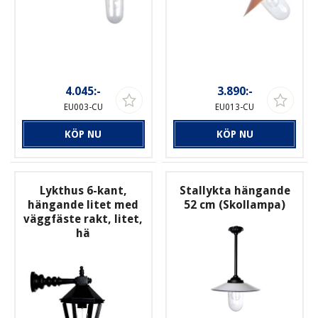
4.045:-
3.890:-
EU003-CU
EU013-CU
KÖP NU
KÖP NU
Lykthus 6-kant,
Stallykta hängande
hängande litet med
52 cm (Skollampa)
väggfäste rakt, litet,
hä