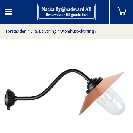
Förstasidan
/
El & Belysning
/
Utomhusbelysning
/
Stallykta 45 med kopparskärm