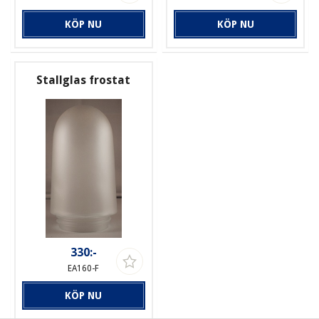
KÖP NU
KÖP NU
Stallglas frostat
330:-
EA160-F
KÖP NU