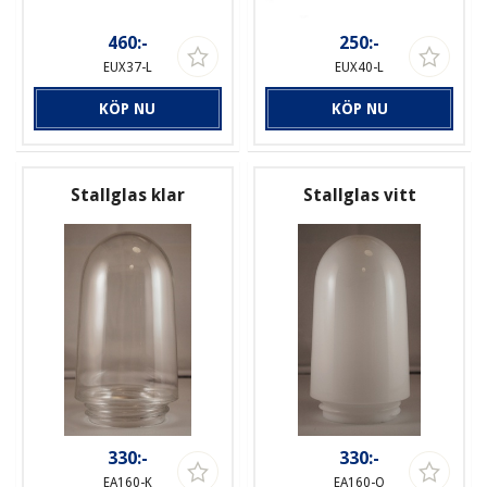
460:-
250:-
EUX37-L
EUX40-L
KÖP NU
KÖP NU
Stallglas klar
Stallglas vitt
330:-
330:-
EA160-K
EA160-O