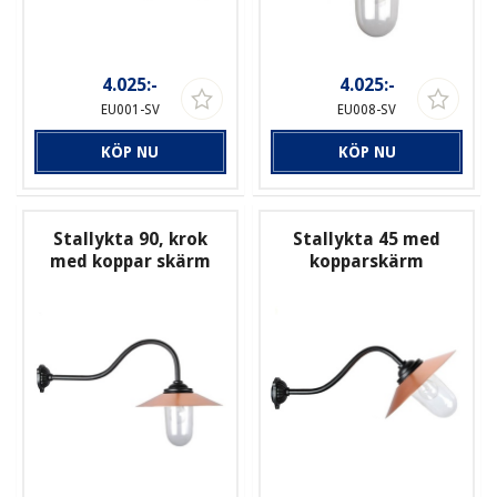
4.025:-
4.025:-
EU001-SV
EU008-SV
KÖP NU
KÖP NU
Stallykta 90, krok
Stallykta 45 med
med koppar skärm
kopparskärm