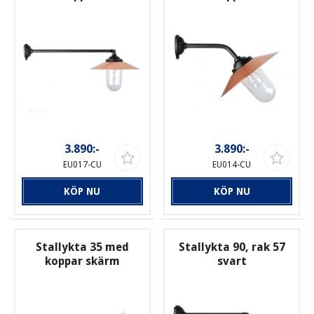
3.890:-
3.890:-
EU017-CU
EU014-CU
KÖP NU
KÖP NU
Stallykta 35 med
Stallykta 90, rak 57
koppar skärm
svart