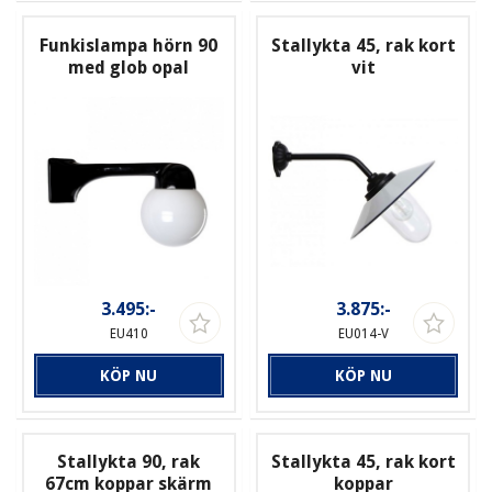
Funkislampa hörn 90
Stallykta 45, rak kort
med glob opal
vit
3.495:-
3.875:-
EU410
EU014-V
KÖP NU
KÖP NU
Stallykta 90, rak
Stallykta 45, rak kort
67cm koppar skärm
koppar