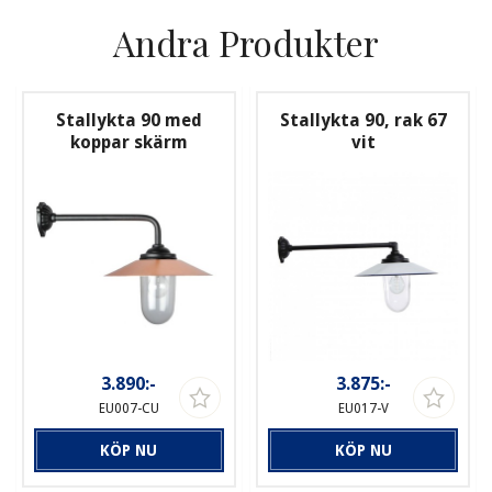
Andra Produkter
Stallykta 90 med
Stallykta 90, rak 67
koppar skärm
vit
3.890:-
3.875:-
EU007-CU
EU017-V
KÖP NU
KÖP NU