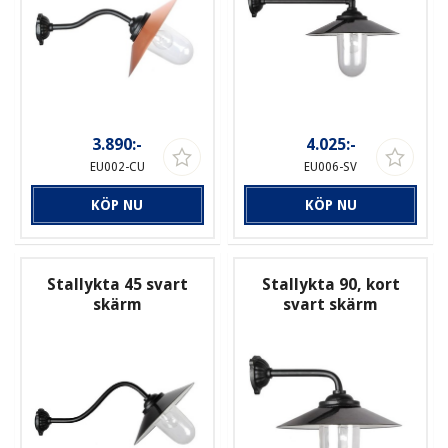
3.890:-
4.025:-
EU002-CU
EU006-SV
KÖP NU
KÖP NU
Stallykta 45 svart
Stallykta 90, kort
skärm
svart skärm