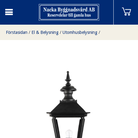
Förstasidan
/
El & Belysning
/
Utomhusbelysning
/
Stolpfäste mini med lykthus 4-kantigt mellan