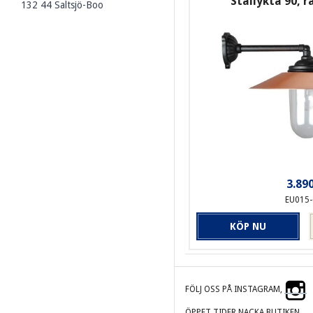
Stallykta 90, r
132 44 Saltsjö-Boo
3.890
EU015
KÖP NU
FÖLJ OSS PÅ INSTAGRAM,
ÖPPET TIDER NACKA BUTIKEN.