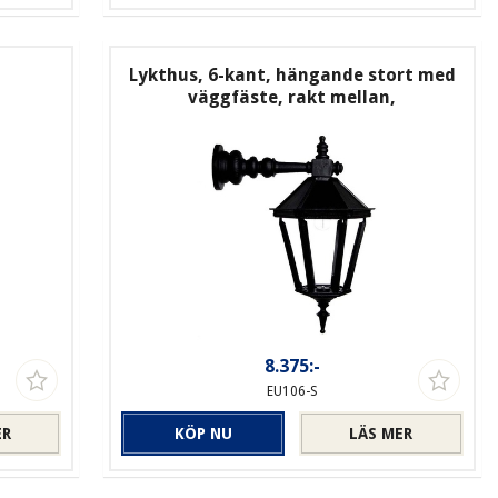
t
Lykthus, 6-kant, hängande stort med
väggfäste, rakt mellan,
8.375:-
EU106-S
ER
KÖP NU
LÄS MER