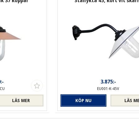
ak 37 koppar
Stallykta 45, kort vit skä
:-
3.875:-
-CU
EU001-K-45V
LÄS MER
KÖP NU
LÄS M