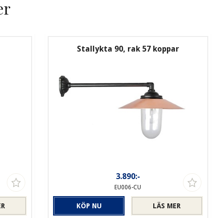
er
Stallykta 90, rak 57 koppar
3.890:-
EU006-CU
ER
KÖP NU
LÄS MER