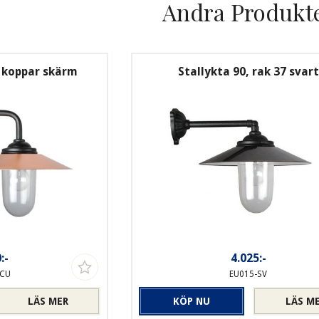
Andra Produkt
 koppar skärm
Stallykta 90, rak 37 svart
:-
4.025:-
-CU
EU015-SV
LÄS MER
KÖP NU
LÄS M