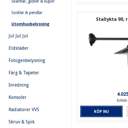
Skärmar, glober & kupor
Socklar & pendlar
Stallykta 90, 
Utomhusbelysning
Jul Jul Jul
Eldstäder
Fotogenbelysning
Färg & Tapeter
Inredning
4.025
Konsoler
EU006
Radiatorer VVS
KÖP NU
Skruv & Spik