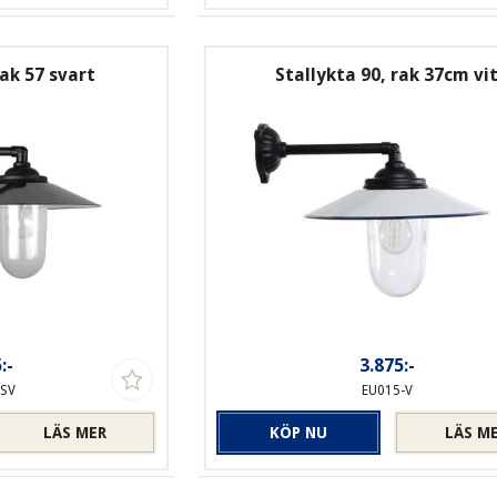
rak 57 svart
Stallykta 90, rak 37cm vi
:-
3.875:-
-SV
EU015-V
LÄS MER
KÖP NU
LÄS M