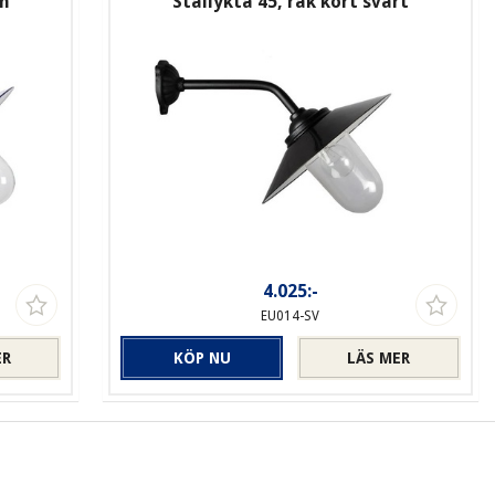
rm
Stallykta 45, rak kort svart
4.025:-
EU014-SV
ER
KÖP NU
LÄS MER