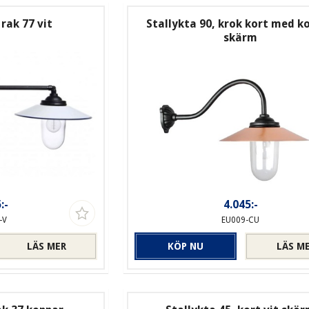
 rak 77 vit
Stallykta 90, krok kort med k
skärm
:-
4.045:-
-V
EU009-CU
LÄS MER
KÖP NU
LÄS M