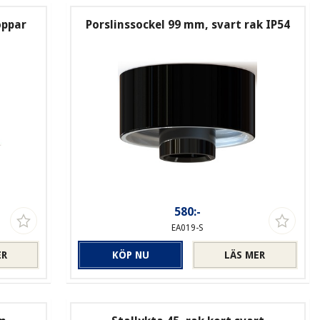
oppar
Porslinssockel 99 mm, svart rak IP54
580:-
EA019-S
ER
KÖP NU
LÄS MER