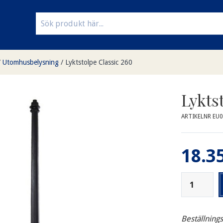
/
Utomhusbelysning
/
Lyktstolpe Classic 260
Lykts
ARTIKELNR EU0
18.35
Beställning