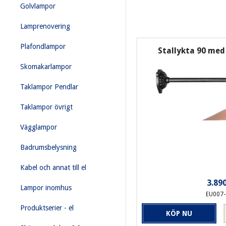
Golvlampor
Lamprenovering
Plafondlampor
Stallykta 90 med
Skomakarlampor
Taklampor Pendlar
Taklampor övrigt
Vägglampor
Badrumsbelysning
Kabel och annat till el
3.890
Lampor inomhus
EU007
Produktserier - el
KÖP NU