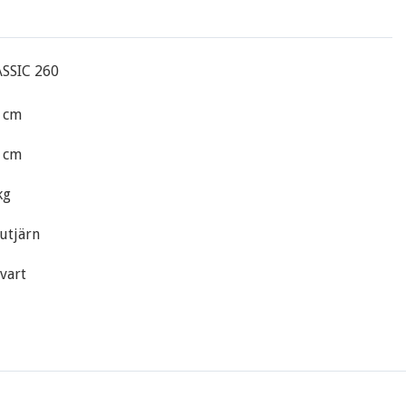
SSIC 260
0 cm
0 cm
kg
jutjärn
svart