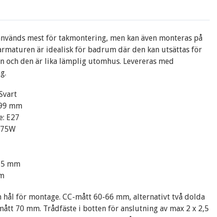
används mest för takmontering, men kan även monteras på
armaturen är idealisk för badrum där den kan utsättas för
en och den är lika lämplig utomhus. Levereras med
g.
Svart
 99 mm
e: E27
x 75W
115 mm
mm
hål för montage. CC-mått 60-66 mm, alternativt två dolda
mått 70 mm. Trådfäste i botten för anslutning av max 2 x 2,5