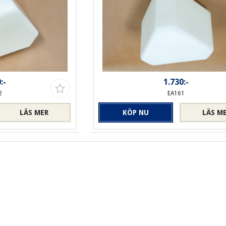
:-
1.730:-
2
EA161
LÄS MER
KÖP NU
LÄS M