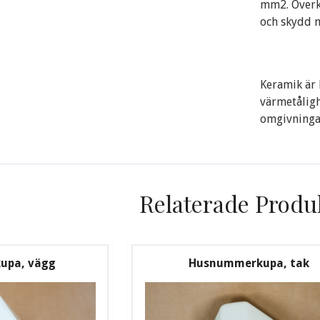
mm2. Överko
och skydd m
Keramik är l
värmetåligh
omgivningar
Relaterade Produ
upa, vägg
Husnummerkupa, tak