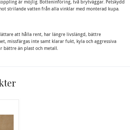
ppling är möjlig. Botteninföring, två brytväggar. Petskydd
ot strilande vatten från alla vinklar med monterad kupa.
ättare att hålla rent, har längre livslängd, bättre
et, missfärgas inte samt klarar fukt, kyla och aggressiva
 bättre än plast och metall.
kter