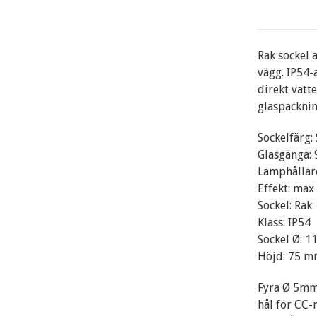
Rak sockel 
vägg. IP54-
direkt vatt
glaspacknin
Sockelfärg: 
Glasgänga:
Lamphållar
Effekt: ma
Sockel: Rak
Klass: IP54
Sockel Ø: 
Höjd: 75 
Fyra Ø 5mm 
hål för CC-