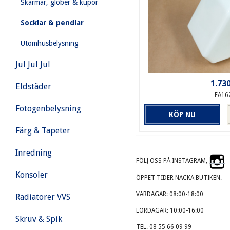
Skärmar, glober & kupor
Socklar & pendlar
Utomhusbelysning
Jul Jul Jul
1.730
Eldstäder
EA16
Fotogenbelysning
KÖP NU
Färg & Tapeter
Inredning
FÖLJ OSS PÅ INSTAGRAM,
Konsoler
ÖPPET TIDER NACKA BUTIKEN.
VARDAGAR: 08:00-18:00
Radiatorer VVS
LÖRDAGAR: 10:00-16:00
Skruv & Spik
TEL. 08 55 66 09 99