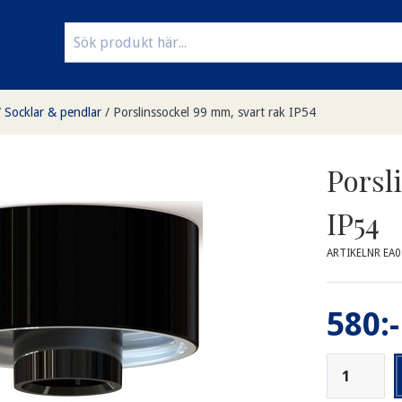
/
Socklar & pendlar
/
Porslinssockel 99 mm, svart rak IP54
Porsl
IP54
ARTIKELNR EA0
580:-