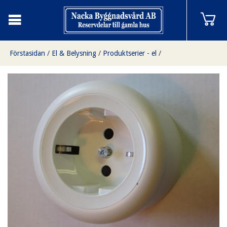
Förstasidan
/
El & Belysning
/
Produktserier - el
/
Utanpåliggande el
/
Utanpåliggande uttag, vit