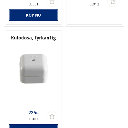
ED301
ELX12
KÖP NU
Kulodosa, fyrkantig
225:-
ELX01