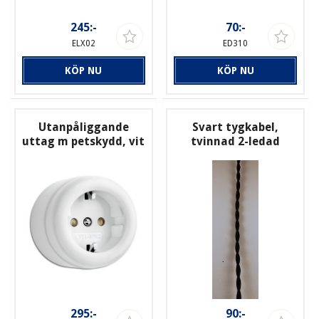
245:-
70:-
ELX02
ED310
KÖP NU
KÖP NU
Utanpåliggande
Svart tygkabel,
uttag m petskydd, vit
tvinnad 2-ledad
295:-
90:-