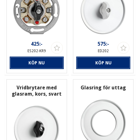
425:-
575:-
ES202-KR9
ED202
KÖP NU
KÖP NU
Vridbrytare med
Glasring för uttag
glasram, kors, svart