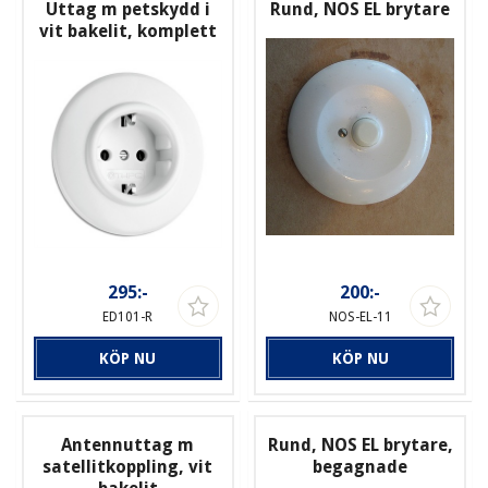
Uttag m petskydd i
Rund, NOS EL brytare
vit bakelit, komplett
295:-
200:-
ED101-R
NOS-EL-11
KÖP NU
KÖP NU
Antennuttag m
Rund, NOS EL brytare,
satellitkoppling, vit
begagnade