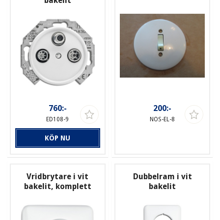
bakelit
760:-
200:-
ED108-9
NOS-EL-8
KÖP NU
Vridbrytare i vit
Dubbelram i vit
bakelit, komplett
bakelit