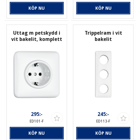
KÖP NU
KÖP NU
Uttag m petskydd i
Trippelram i vit
vit bakelit, komplett
bakelit
295:-
245:-
ED101-F
ED113-F
KÖP NU
KÖP NU