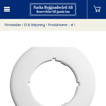
Förstasidan
/
El & Belysning
/
Produktserier - el
/
Infällda i vit bakelit
/
Avslutningsdel i vit bakelit för dimmer