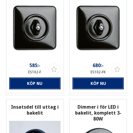
585:-
680:-
ES102-F
ES102-FK
KÖP NU
KÖP NU
Insatsdel till uttag i
Dimmer i för LED i
bakelit
bakelit, komplett 3-
80W