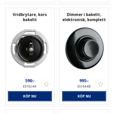
Vridbrytare, kors
Dimmer i bakelit,
bakelit
elektronisk, komplett
590:-
995:-
ES102-K9
ES104-ER
KÖP NU
KÖP NU