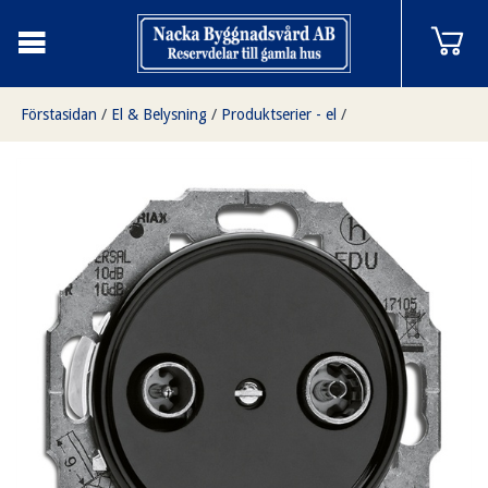
Förstasidan
/
El & Belysning
/
Produktserier - el
/
Infällda i svart bakelit
/
Antennuttag, bakelit