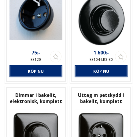
75:-
1.600:-
ES120
ES104-LR3-80
KÖP NU
KÖP NU
Dimmer i bakelit,
Uttag m petskydd i
elektronisk, komplett
bakelit, komplett