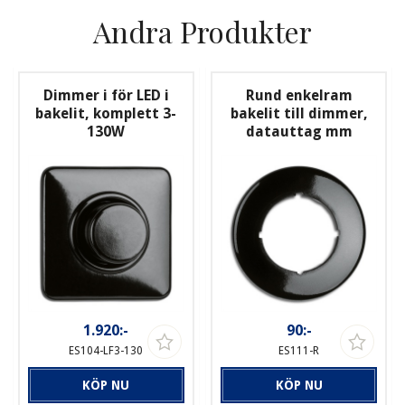
Andra Produkter
Dimmer i för LED i
Rund enkelram
bakelit, komplett 3-
bakelit till dimmer,
130W
datauttag mm
1.920:-
90:-
ES104-LF3-130
ES111-R
KÖP NU
KÖP NU