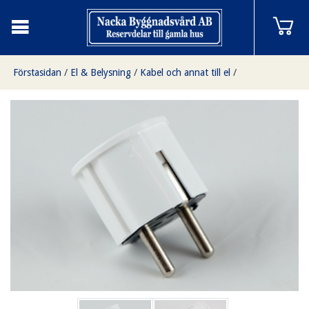
Förstasidan
/
El & Belysning
/
Kabel och annat till el
/
Stickpropp för vägg, vit