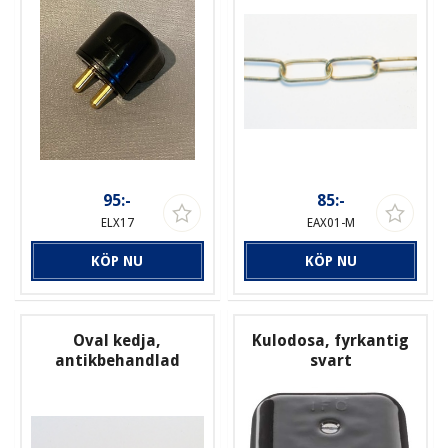
95:-
85:-
ELX17
EAX01-M
KÖP NU
KÖP NU
Oval kedja,
Kulodosa, fyrkantig
antikbehandlad
svart