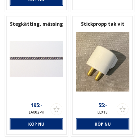
Stegkätting, mässing
Stickpropp tak vit
195:-
55:-
EAX02-M
ELX18
KÖP NU
KÖP NU