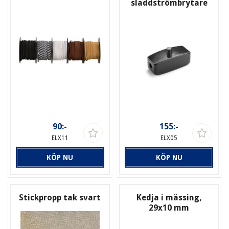
sladdströmbrytare
90:-
155:-
ELX11
ELX05
KÖP NU
KÖP NU
Stickpropp tak svart
Kedja i mässing,
29x10 mm