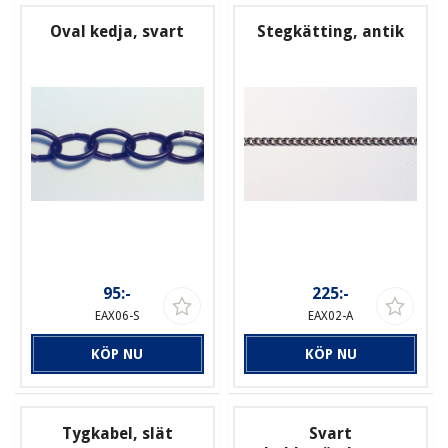
Oval kedja, svart
Stegkätting, antik
95:-
225:-
EAX06-S
EAX02-A
KÖP NU
KÖP NU
Tygkabel, slät
Svart