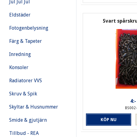
Jul Jul Jul
Eldstäder
Svart spårsk
Fotogenbelysning
Färg & Tapeter
Inredning
Konsoler
Radiatorer VVS
Skruv & Spik
4:-
Skyltar & Husnummer
BS002
Smide & gjutjärn
KÖP NU
Tillbud - REA