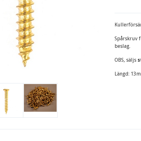
Kullerförsä
Spårskruv f
beslag.
OBS, säljs
s
Längd: 13