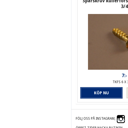
Spårskruv kullerför
3/4
7:-
TKFS 6 X 
KÖP NU
FÖLJ OSS PÅ INSTAGRAM,
ÖPPET TIDER NACKA BUTIKEN.