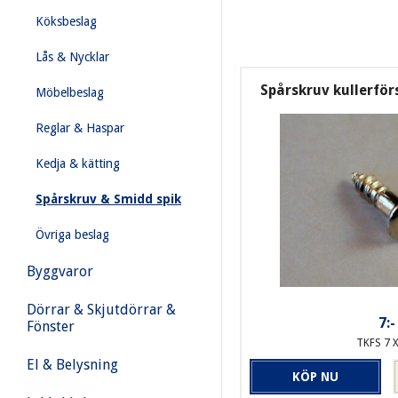
Köksbeslag
Lås & Nycklar
Spårskruv kullerförs
Möbelbeslag
Reglar & Haspar
Kedja & kätting
Spårskruv & Smidd spik
Övriga beslag
Byggvaror
Dörrar & Skjutdörrar &
7:-
Fönster
TKFS 7 X
El & Belysning
KÖP NU