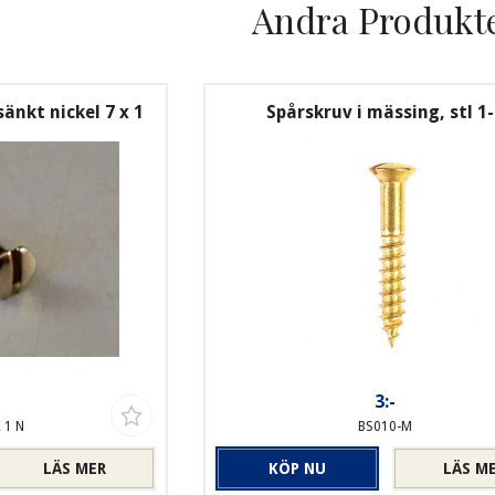
Andra Produkt
änkt nickel 7 x 1
Spårskruv i mässing, stl 1
3:-
 1 N
BS010-M
LÄS MER
KÖP NU
LÄS M