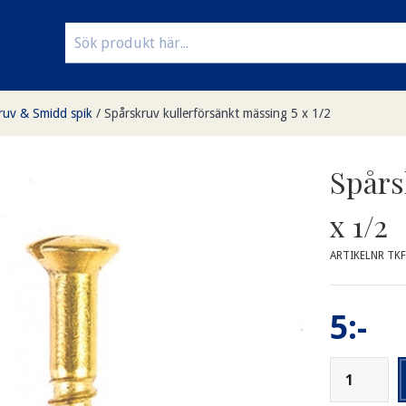
ruv & Smidd spik
/
Spårskruv kullerförsänkt mässing 5 x 1/2
Spårs
x 1/2
ARTIKELNR TKF
5:-