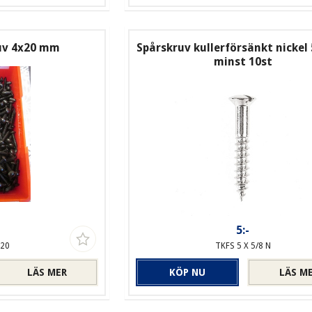
ruv 4x20 mm
Spårskruv kullerförsänkt nickel 
minst 10st
5:-
-20
TKFS 5 X 5/8 N
LÄS MER
KÖP NU
LÄS M