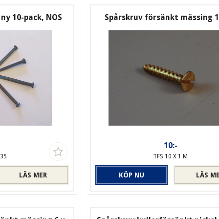
 ny 10-pack, NOS
Spårskruv försänkt mässing 1
-
10:-
-35
TFS 10 X 1 M
LÄS MER
KÖP NU
LÄS M