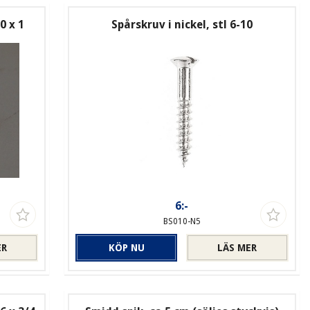
0 x 1
Spårskruv i nickel, stl 6-10
6:-
BS010-N5
ER
KÖP NU
LÄS MER