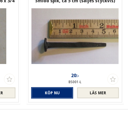
6 x 3/4
Smidd spik, ca 5 cm (säljes styckvis)
20:-
BS001-L
ER
KÖP NU
LÄS MER