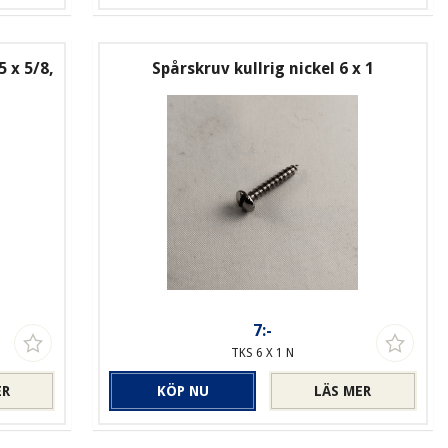
5 x 5/8,
Spårskruv kullrig nickel 6 x 1
7:-
TKS 6 X 1 N
ER
KÖP NU
LÄS MER