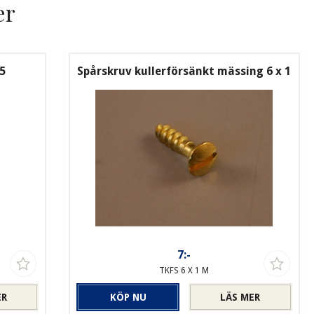
er
-5
Spårskruv kullerförsänkt mässing 6 x 1
7:-
TKFS 6 X 1 M
ER
KÖP NU
LÄS MER