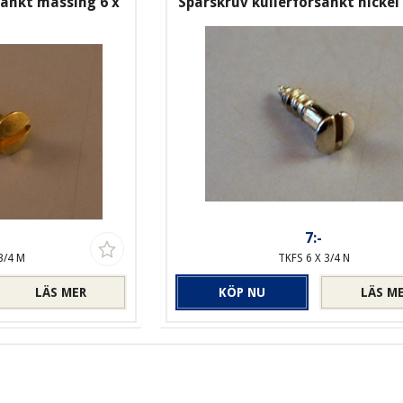
sänkt mässing 6 x
Spårskruv kullerförsänkt nickel 
7:-
3/4 M
TKFS 6 X 3/4 N
LÄS MER
KÖP NU
LÄS M