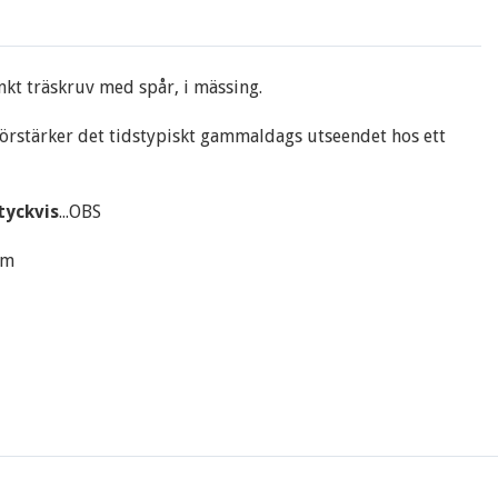
nkt träskruv med spår, i mässing.
örstärker det tidstypiskt gammaldags utseendet hos ett
tyckvis
...OBS
mm