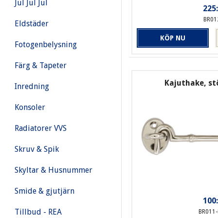
Jul Jul Jul
225:
BR01
Eldstäder
KÖP NU
Fotogenbelysning
Färg & Tapeter
Kajuthake, stö
Inredning
Konsoler
Radiatorer VVS
Skruv & Spik
Skyltar & Husnummer
Smide & gjutjärn
100:
Tillbud - REA
BR011