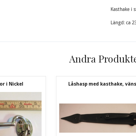
Kasthake i 
Längd: ca 2
Andra Produkt
r i Nickel
Låshasp med kasthake, väns