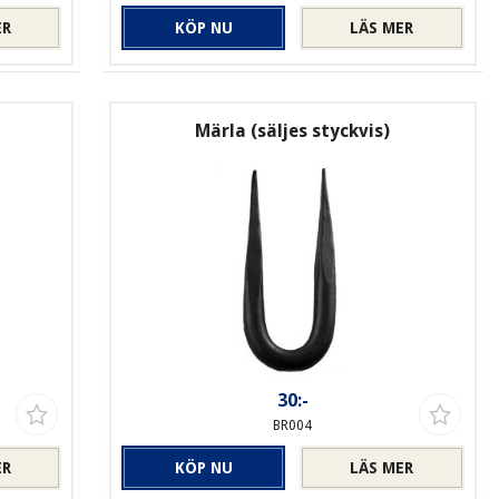
ER
KÖP NU
LÄS MER
Märla (säljes styckvis)
30:-
BR004
ER
KÖP NU
LÄS MER