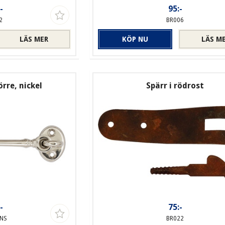
-
95:-
2
BR006
LÄS MER
KÖP NU
LÄS M
rre, nickel
Spärr i rödrost
-
75:-
-NS
BR022