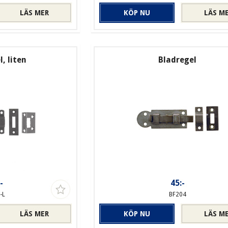
LÄS MER
KÖP NU
LÄS M
, liten
Bladregel
-
45:-
-L
BF204
LÄS MER
KÖP NU
LÄS M