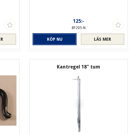
125:-
BF205-N
ER
KÖP NU
LÄS MER
Kantregel 18" tum