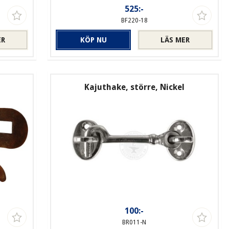
525:-
BF220-18
ER
KÖP NU
LÄS MER
Kajuthake, större, Nickel
100:-
BR011-N