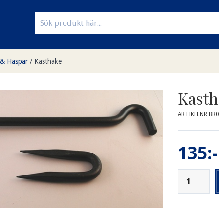
 & Haspar
/
Kasthake
Kasth
ARTIKELNR BR
135:-