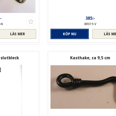
-
385:-
-N
BR019-V
LÄS MER
KÖP NU
LÄS M
slutbleck
Kasthake, ca 9,5 cm