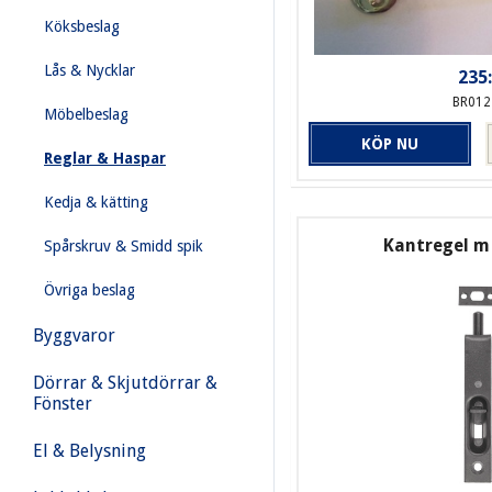
Köksbeslag
Lås & Nycklar
235:
BR012
Möbelbeslag
KÖP NU
Reglar & Haspar
Kedja & kätting
Kantregel m 
Spårskruv & Smidd spik
Övriga beslag
Byggvaror
Dörrar & Skjutdörrar &
Fönster
El & Belysning