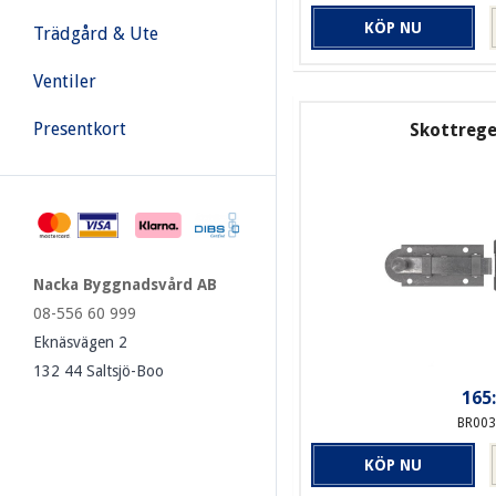
KÖP NU
Trädgård & Ute
Ventiler
Presentkort
Skottregel
Nacka Byggnadsvård AB
08-556 60 999
Eknäsvägen 2
132 44 Saltsjö-Boo
165:
BR003
KÖP NU