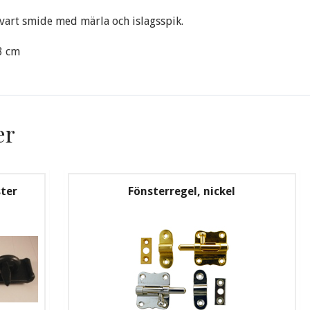
svart smide med märla och islagsspik.
3 cm
er
ter
Fönsterregel, nickel