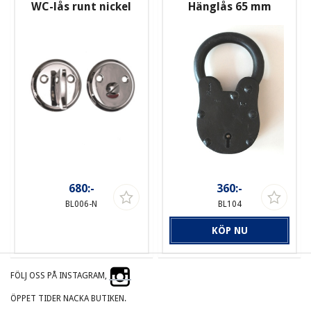
WC-lås runt nickel
Hänglås 65 mm
680:-
360:-
BL006-N
BL104
KÖP NU
FÖLJ OSS PÅ INSTAGRAM,
ÖPPET TIDER NACKA BUTIKEN.