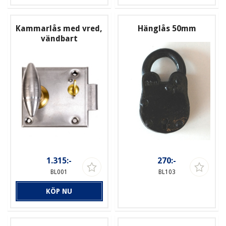
Kammarlås med vred,
Hänglås 50mm
vändbart
1.315:-
270:-
BL001
BL103
KÖP NU