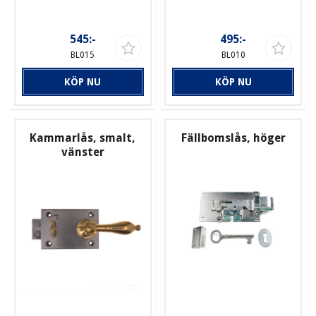
545:-
495:-
BL015
BL010
KÖP NU
KÖP NU
Kammarlås, smalt,
Fällbomslås, höger
vänster