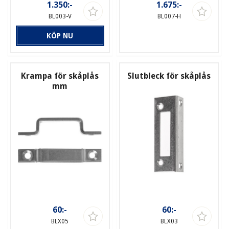
1.350:-
1.675:-
BL003-V
BL007-H
KÖP NU
Krampa för skåplås
Slutbleck för skåplås
mm
60:-
60:-
BLX05
BLX03