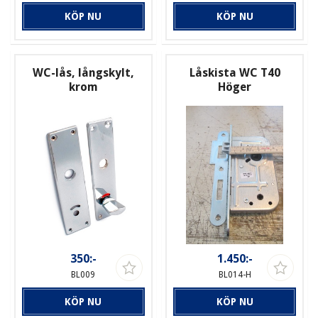
KÖP NU
KÖP NU
WC-lås, långskylt,
Låskista WC T40
krom
Höger
350:-
1.450:-
BL009
BL014-H
KÖP NU
KÖP NU